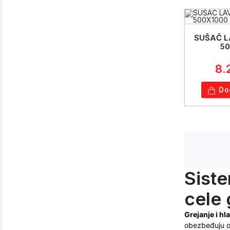
SUŠAČ L
50
8.
Do
Siste
cele
Grejanje i hl
obezbeđuju op