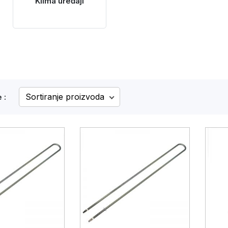
Klima uređaji
 :