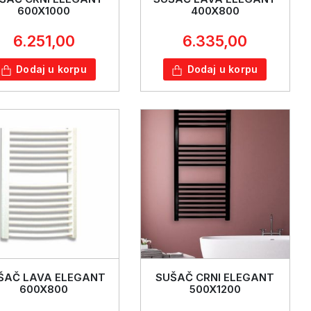
600X1000
400X800
6.251,00
6.335,00
Dodaj u korpu
Dodaj u korpu
ŠAČ LAVA ELEGANT
SUŠAČ CRNI ELEGANT
600X800
500X1200