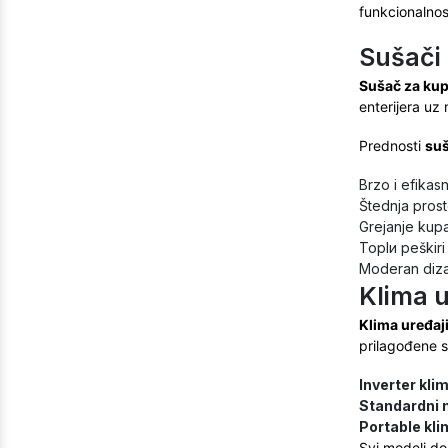
funkcionalnos
Sušači 
Sušač za kup
enterijera uz
Prednosti
suš
Brzo i efikas
Štednja pros
Grejanje kupa
Toplи peškir
Moderan dizaj
Klima u
Klima uređaj
prilagođene 
Inverter kli
Standardni 
Portable kli
Svi modeli do