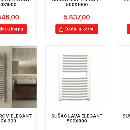
0X1000
500X1000
346,00
5.837,00
daj u korpu
Dodaj u korpu
ROM ELEGANT
SUŠAČ LAVA ELEGANT
SU
00X 600
500X800