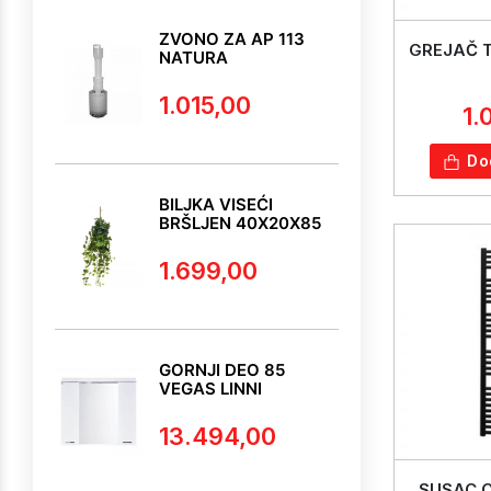
ZVONO ZA AP 113
GREJAČ T
NATURA
1.015,00
1.
Do
BILJKA VISEĆI
BRŠLJEN 40X20X85
1.699,00
GORNJI DEO 85
VEGAS LINNI
13.494,00
SUSAC C