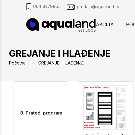
064 8279855
prodaja@aqualand.rs
AKCIJA
PO
GREJANJE I HLAĐENJE
Početna
GREJANJE I HLAĐENJE
8. Prateći program