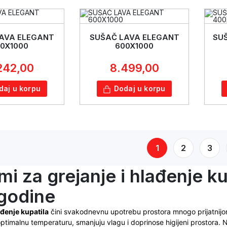
AVA ELEGANT
SUŠAČ LAVA ELEGANT
SU
0X1000
600X1000
242,00
8.499,00
daj u korpu
Dodaj u korpu
1
2
3
mi za grejanje i hlađenje k
 godine
ađenje kupatila
čini svakodnevnu upotrebu prostora mnogo prijatnijom
timalnu temperaturu, smanjuju vlagu i doprinose higijeni prostora.