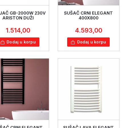
JAČ GB-2000W 230V
SUŠAČ CRNI ELEGANT
ARISTON DUŽI
400X800
1.514,00
4.593,00
Dodaj u korpu
Dodaj u korpu
ŠAČ CRNI ELEGANT
SUŠAČ LAVA ELEGANT