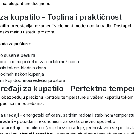
t sa elegantnim dizajnom.
za kupatilo - Toplina i praktičnost
atilo
predstavlja nezamenljiv element modernog kupatila. Dostupni u bel
 maksimalnu uštedu prostora.
ača za peškire
:
no sušenje peškira
tora - nema potrebe za dodatnim žicama
tila tokom hladnih dana
i odmah nakon kupanja
n koji doprinosi estetici prostora
ređaji za kupatilo - Perfektna tempe
i
obezbeđuju preciznu kontrolu temperature u vašem kupatilu tokom 
specifičnim potrebama:
ma uređaji
- energetski efikasni, sa tihim radom i stabilnom temperat
modeli
- pouzdani i ekonomični za svakodnevnu upotrebu
ma uređaji
- mobilno rešenje bez ugradnje, jednostavno se postavlj
stupni su u
beloj i crnoj boji
, omogućavajući savršeno uklapanje u diz