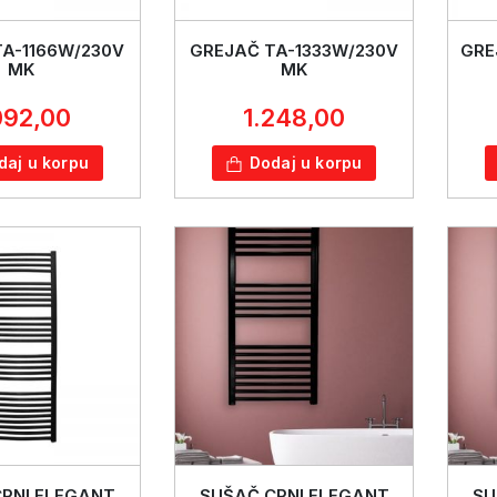
A-1166W/230V
GREJAČ TA-1333W/230V
GRE
MK
MK
092,00
1.248,00
daj u korpu
Dodaj u korpu
RNI ELEGANT
SUŠAČ CRNI ELEGANT
SU