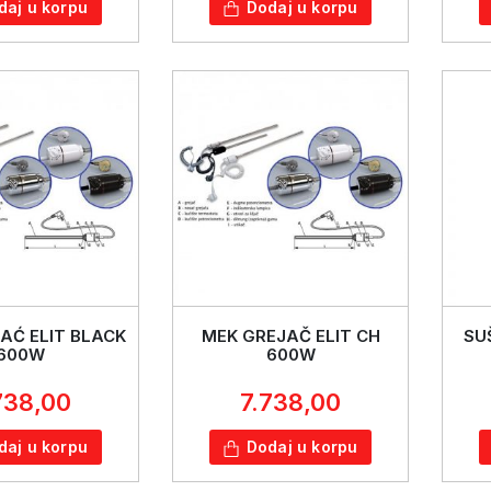
daj u korpu
Dodaj u korpu
AĆ ELIT BLACK
MEK GREJAČ ELIT CH
SU
600W
600W
738,00
7.738,00
daj u korpu
Dodaj u korpu