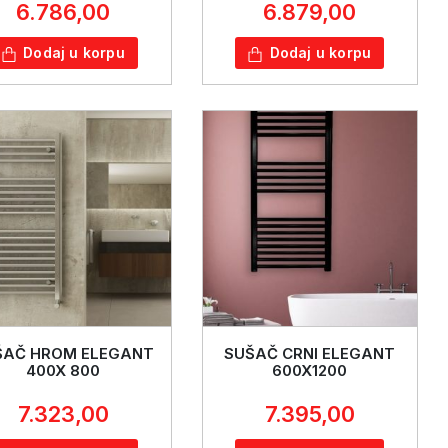
6.786,00
6.879,00
Dodaj u korpu
Dodaj u korpu
ŠAČ HROM ELEGANT
SUŠAČ CRNI ELEGANT
400X 800
600X1200
7.323,00
7.395,00