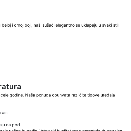
oj i crnoj boji, naši sušači elegantno se uklapaju u svaki stil
ratura
cele godine. Naša ponuda obuhvata različite tipove uređaja
urom
aju na pod
ajn vašeg kupatila. Vrhunski kvalitet rada garantuje dugotrajan