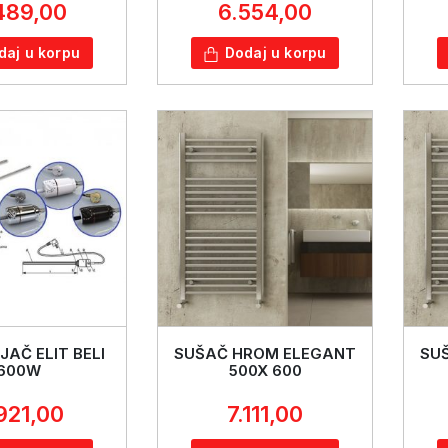
489,00
6.554,00
daj u korpu
Dodaj u korpu
JAČ ELIT BELI
SUŠAČ HROM ELEGANT
SU
600W
500X 600
921,00
7.111,00