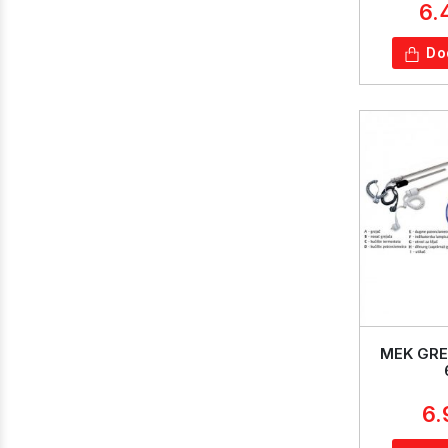
6.
Do
MEK GRE
6.