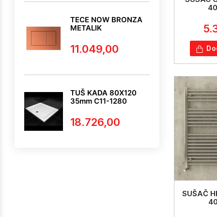
40
TECE NOW BRONZA
5.
METALIK
11.049,00
Do
TUŠ KADA 80X120
35mm C11-1280
18.726,00
SUŠAČ H
4