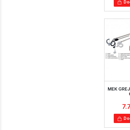
Do
MEK GREJ
7.
Do