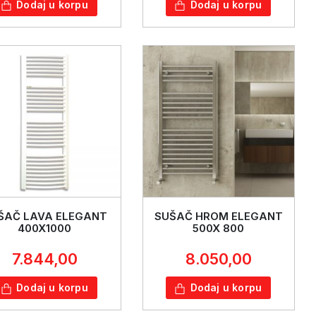
Dodaj u korpu
Dodaj u korpu
ŠAČ LAVA ELEGANT
SUŠAČ HROM ELEGANT
400X1000
500X 800
7.844,00
8.050,00
Dodaj u korpu
Dodaj u korpu