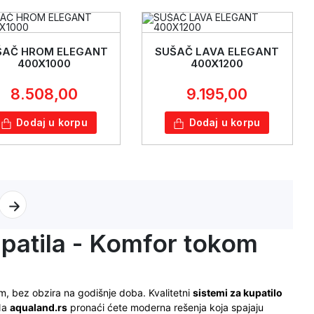
ŠAČ HROM ELEGANT
SUŠAČ LAVA ELEGANT
400X1000
400X1200
8.508,00
9.195,00
Dodaj u korpu
Dodaj u korpu
upatila - Komfor tokom
, bez obzira na godišnje doba. Kvalitetni
sistemi za kupatilo
 Na
aqualand.rs
pronaći ćete moderna rešenja koja spajaju