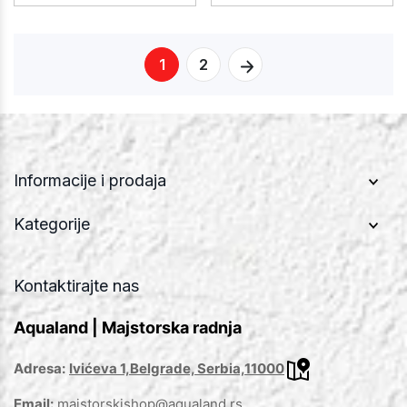
1
2
Informacije i prodaja
Kategorije
Kontaktirajte nas
Aqualand | Majstorska radnja
Adresa:
Ivićeva 1,Belgrade, Serbia,11000
Email:
majstorskishop@aqualand.rs