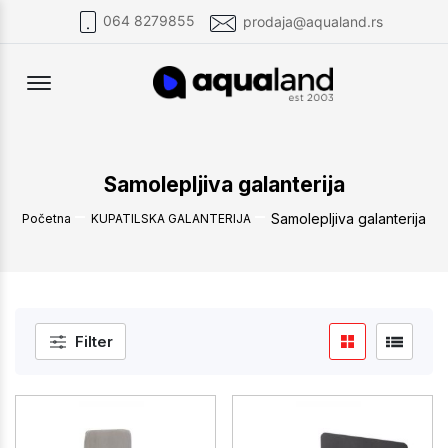
064 8279855
prodaja@aqualand.rs
Offcanvas Menu Open
Samolepljiva galanterija
Samolepljiva galanterija
Početna
KUPATILSKA GALANTERIJA
Filter