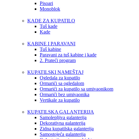
Pisoari
Monoblok
KADE ZA KUPATILO
Tuš kade
Kade
KABINE I PARAVANI
Tuš kabine
Paravani za tuš kabine i kade
2. Prateći program
KUPATILSKI NAMEŠTAJ
Ogledala za kupatilo
Ormarići sa ogledalom
Ormarići za kupatilo sa umivaonikom
Ormarići bez umivaonika
Vertikale za kupatilo
KUPATILSKA GALANTERIJA
Samolepljiva galanterija
Dekorativna galanterija
Zidna kupatilska galanterija
Samostojeća galanterija