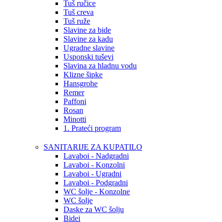
Tuš ručice
Tuš creva
Tuš ruže
Slavine za bide
Slavine za kadu
Ugradne slavine
Usponski tuševi
Slavina za hladnu vodu
Klizne šipke
Hansgrohe
Remer
Paffoni
Rosan
Minotti
1. Prateći program
SANITARIJE ZA KUPATILO
Lavaboi - Nadgradni
Lavaboi - Konzolni
Lavaboi - Ugradni
Lavaboi - Podgradni
WC šolje - Konzolne
WC šolje
Daske za WC šolju
Bidei