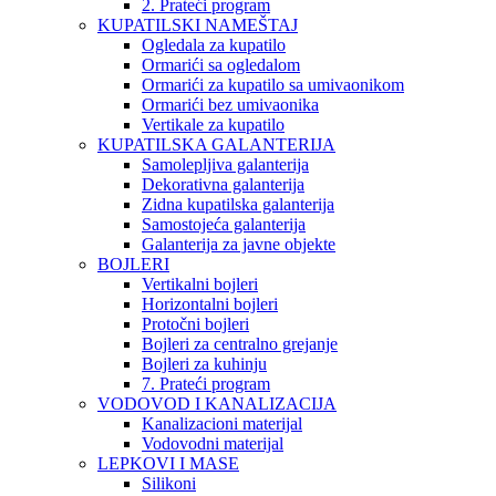
2. Prateći program
KUPATILSKI NAMEŠTAJ
Ogledala za kupatilo
Ormarići sa ogledalom
Ormarići za kupatilo sa umivaonikom
Ormarići bez umivaonika
Vertikale za kupatilo
KUPATILSKA GALANTERIJA
Samolepljiva galanterija
Dekorativna galanterija
Zidna kupatilska galanterija
Samostojeća galanterija
Galanterija za javne objekte
BOJLERI
Vertikalni bojleri
Horizontalni bojleri
Protočni bojleri
Bojleri za centralno grejanje
Bojleri za kuhinju
7. Prateći program
VODOVOD I KANALIZACIJA
Kanalizacioni materijal
Vodovodni materijal
LEPKOVI I MASE
Silikoni