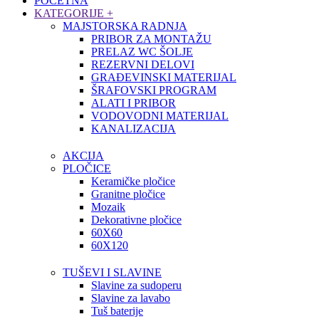
POČETNA
KATEGORIJE
+
MAJSTORSKA RADNJA
PRIBOR ZA MONTAŽU
PRELAZ WC ŠOLJE
REZERVNI DELOVI
GRAĐEVINSKI MATERIJAL
ŠRAFOVSKI PROGRAM
ALATI I PRIBOR
VODOVODNI MATERIJAL
KANALIZACIJA
AKCIJA
PLOČICE
Keramičke pločice
Granitne pločice
Mozaik
Dekorativne pločice
60X60
60X120
TUŠEVI I SLAVINE
Slavine za sudoperu
Slavine za lavabo
Tuš baterije