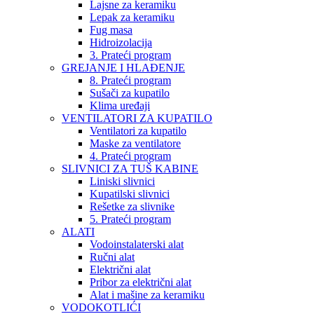
Lajsne za keramiku
Lepak za keramiku
Fug masa
Hidroizolacija
3. Prateći program
GREJANJE I HLAĐENJE
8. Prateći program
Sušači za kupatilo
Klima uređaji
VENTILATORI ZA KUPATILO
Ventilatori za kupatilo
Maske za ventilatore
4. Prateći program
SLIVNICI ZA TUŠ KABINE
Liniski slivnici
Kupatilski slivnici
Rešetke za slivnike
5. Prateći program
ALATI
Vodoinstalaterski alat
Ručni alat
Električni alat
Pribor za električni alat
Alat i mašine za keramiku
VODOKOTLIĆI