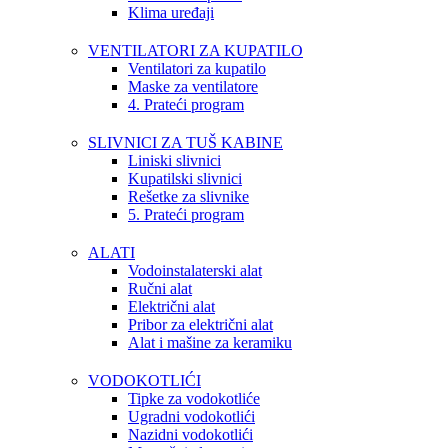
Klima uređaji
VENTILATORI ZA KUPATILO
Ventilatori za kupatilo
Maske za ventilatore
4. Prateći program
SLIVNICI ZA TUŠ KABINE
Liniski slivnici
Kupatilski slivnici
Rešetke za slivnike
5. Prateći program
ALATI
Vodoinstalaterski alat
Ručni alat
Električni alat
Pribor za električni alat
Alat i mašine za keramiku
VODOKOTLIĆI
Tipke za vodokotliće
Ugradni vodokotlići
Nazidni vodokotlići