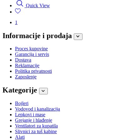
Quick View
1
Informacije i prodaja
Proces kupovine
Garancija i servis
Dostava
Reklamacije
Politika privatnosti
Zaposlenje
Kategorije
Bojleri
Vodovod i kanalizacija
Lepkovi i mase
Grejanje i hlađenje
Ventilatori za kupatila
Slivnici za tuš kabine
Alati