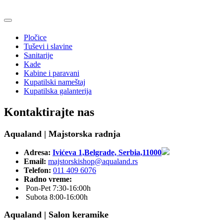
Pločice
Tuševi i slavine
Sanitarije
Kade
Kabine i paravani
Kupatilski nameštaj
Kupatilska galanterija
Kontaktirajte nas
Aqualand | Majstorska radnja
Adresa:
Ivićeva 1,Belgrade, Serbia,11000
Email:
majstorskishop@aqualand.rs
Telefon:
011 409 6076
Radno vreme:
Pon-Pet 7:30-16:00h
Subota 8:00-16:00h
Aqualand | Salon keramike