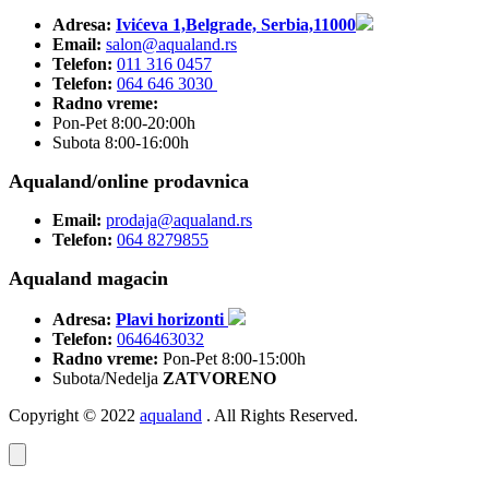
Adresa:
Ivićeva 1,Belgrade, Serbia,11000
Email:
salon@aqualand.rs
Telefon:
011 316 0457
Telefon:
064 646 3030
Radno vreme:
Pon-Pet 8:00-20:00h
Subota 8:00-16:00h
Aqualand/online prodavnica
Email:
prodaja@aqualand.rs
Telefon:
064 8279855
Aqualand magacin
Adresa:
Plavi horizonti
Telefon:
0646463032
Radno vreme:
Pon-Pet 8:00-15:00h
Subota/Nedelja
ZATVORENO
Copyright © 2022
aqualand
. All Rights Reserved.