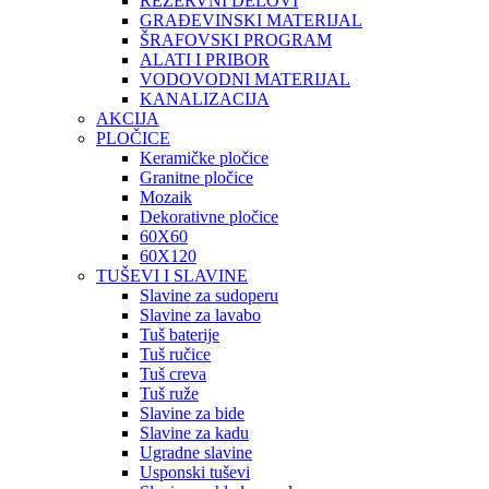
REZERVNI DELOVI
GRAĐEVINSKI MATERIJAL
ŠRAFOVSKI PROGRAM
ALATI I PRIBOR
VODOVODNI MATERIJAL
KANALIZACIJA
AKCIJA
PLOČICE
Keramičke pločice
Granitne pločice
Mozaik
Dekorativne pločice
60X60
60X120
TUŠEVI I SLAVINE
Slavine za sudoperu
Slavine za lavabo
Tuš baterije
Tuš ručice
Tuš creva
Tuš ruže
Slavine za bide
Slavine za kadu
Ugradne slavine
Usponski tuševi