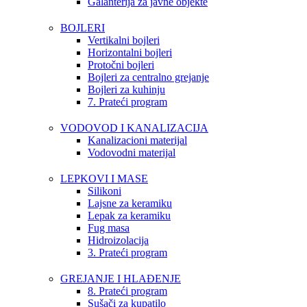
Galanterija za javne objekte
BOJLERI
Vertikalni bojleri
Horizontalni bojleri
Protočni bojleri
Bojleri za centralno grejanje
Bojleri za kuhinju
7. Prateći program
VODOVOD I KANALIZACIJA
Kanalizacioni materijal
Vodovodni materijal
LEPKOVI I MASE
Silikoni
Lajsne za keramiku
Lepak za keramiku
Fug masa
Hidroizolacija
3. Prateći program
GREJANJE I HLAĐENJE
8. Prateći program
Sušači za kupatilo