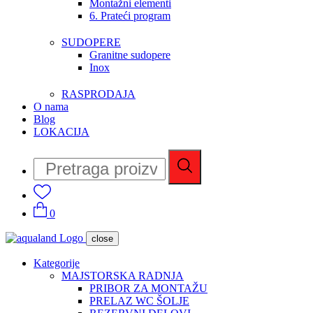
Montažni elementi
6. Prateći program
SUDOPERE
Granitne sudopere
Inox
RASPRODAJA
O nama
Blog
LOKACIJA
0
close
Kategorije
MAJSTORSKA RADNJA
PRIBOR ZA MONTAŽU
PRELAZ WC ŠOLJE