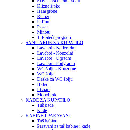
Slavina za hladnu vodu
Klizne šipke
Hansgrohe
Remer
Paffoni
Rosan
Minotti
1. Prateći program
SANITARIJE ZA KUPATILO
Lavaboi - Nadgradni
Lavaboi - Konzolni
Lavaboi - Ugradni
Lavaboi - Podgradni
WC šolje - Konzolne
WC šolje
Daske za WC šolju
Bidei
Pisoari
Monoblok
KADE ZA KUPATILO
Tuš kade
Kade
KABINE I PARAVANI
Tuš kabine
Paravani za tuš kabine i kade