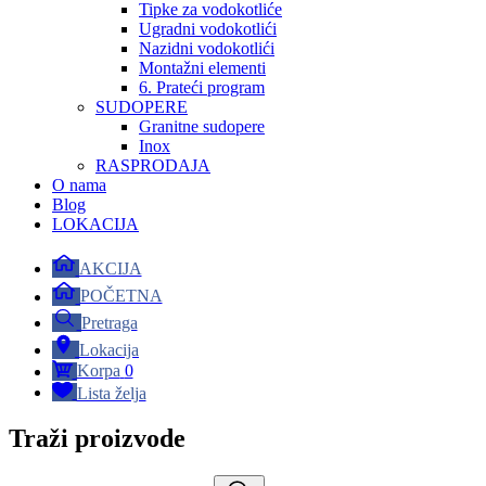
Tipke za vodokotliće
Ugradni vodokotlići
Nazidni vodokotlići
Montažni elementi
6. Prateći program
SUDOPERE
Granitne sudopere
Inox
RASPRODAJA
O nama
Blog
LOKACIJA
AKCIJA
POČETNA
Pretraga
Lokacija
Korpa
0
Lista želja
Traži proizvode