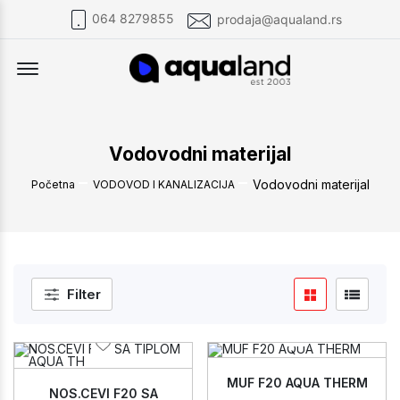
064 8279855
prodaja@aqualand.rs
Offcanvas Menu Open
Vodovodni materijal
Vodovodni materijal
Početna
VODOVOD I KANALIZACIJA
Filter
MUF F20 AQUA THERM
NOS.CEVI F20 SA