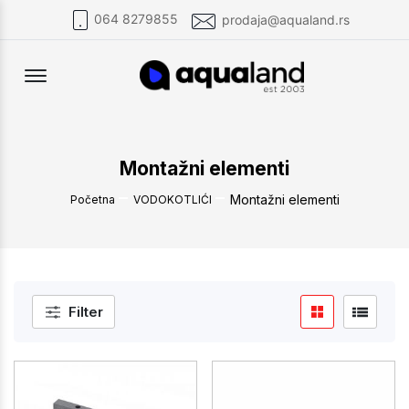
064 8279855
prodaja@aqualand.rs
Offcanvas Menu Open
Montažni elementi
Montažni elementi
Početna
VODOKOTLIĆI
Filter