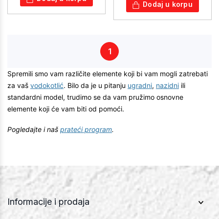
Dodaj u korpu
1
Spremili smo vam različite elemente koji bi vam mogli zatrebati
za vaš
vodokotlić
. Bilo da je u pitanju
ugradni
,
nazidni
ili
standardni model, trudimo se da vam pružimo osnovne
elemente koji će vam biti od pomoći.
Pogledajte i naš
prateći program
.
Informacije i prodaja