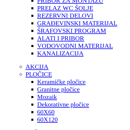
PRIBOR ZA MONTAŽU
PRELAZ WC ŠOLJE
REZERVNI DELOVI
GRAĐEVINSKI MATERIJAL
ŠRAFOVSKI PROGRAM
ALATI I PRIBOR
VODOVODNI MATERIJAL
KANALIZACIJA
AKCIJA
PLOČICE
Keramičke pločice
Granitne pločice
Mozaik
Dekorativne pločice
60X60
60X120