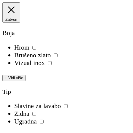
Zatvori
Boja
Hrom
Brušeno zlato
Vizual inox
+ Vidi više
Tip
Slavine za lavabo
Zidna
Ugradna