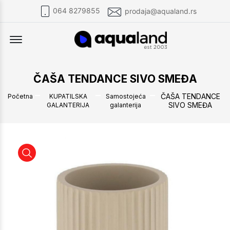
064 8279855
prodaja@aqualand.rs
Offcanvas Menu Open
ČAŠA TENDANCE SIVO SMEĐA
ČAŠA TENDANCE
Početna
KUPATILSKA
Samostojeća
SIVO SMEĐA
GALANTERIJA
galanterija
ČAŠA TENDANCE SIVO SMEĐA