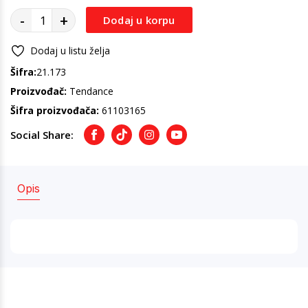
-
+
Dodaj u korpu
Dodaj u listu želja
Šifra:
21.173
Proizvođač:
Tendance
Šifra proizvođača:
61103165
Social Share:
Facebook
TikTok
Instagram
Youtube
Opis