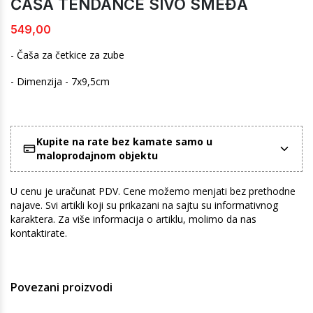
ČAŠA TENDANCE SIVO SMEĐA
549,00
- Čaša za četkice za zube
- Dimenzija - 7x9,5cm
Kupite na rate bez kamate samo u
maloprodajnom objektu
U cenu je uračunat PDV. Cene možemo menjati bez prethodne
najave. Svi artikli koji su prikazani na sajtu su informativnog
karaktera. Za više informacija o artiklu, molimo da nas
kontaktirate.
Povezani proizvodi