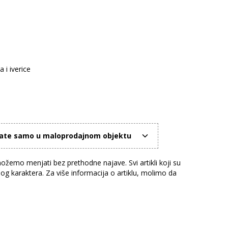
a i iverice
mate samo u maloprodajnom objektu
žemo menjati bez prethodne najave. Svi artikli koji su
nog karaktera. Za više informacija o artiklu, molimo da