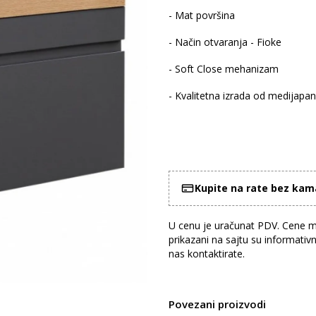
- Mat površina
- Način otvaranja - Fioke
- Soft Close mehanizam
- Kvalitetna izrada od medijapan
Kupite na rate bez ka
U cenu je uračunat PDV. Cene mo
prikazani na sajtu su informativ
nas kontaktirate.
Povezani proizvodi