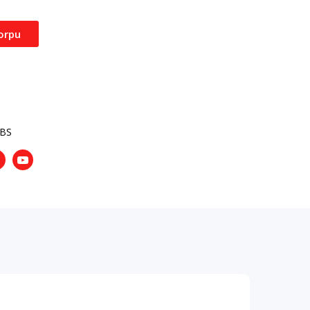
orpu
.BS
nstagram
Youtube