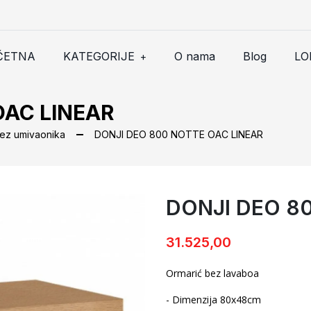
ČETNA
KATEGORIJE
O nama
Blog
LO
+
OAC LINEAR
bez umivaonika
DONJI DEO 800 NOTTE OAC LINEAR
DONJI DEO 8
DONJI DEO 800 NOTTE OAC
31.525,00
Ormarić bez lavaboa
- Dimenzija 80x48cm