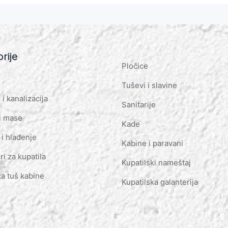
rije
Pločice
Tuševi i slavine
i kanalizacija
Sanitarije
i mase
Kade
 i hlađenje
Kabine i paravani
ri za kupatila
Kupatilski nameštaj
za tuš kabine
Kupatilska galanterija