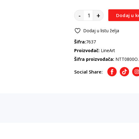
-
+
Dodaj u k
Dodaj u listu želja
Šifra:
7637
Proizvođač:
LineArt
Šifra proizvođača:
NTT0800O
Social Share:
Facebook
TikTok
I