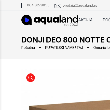
064 8279855
prodaja@aqualand.rs
AKCIJA
PO
DONJI DEO 800 NOTTE 
Početna
KUPATILSKI NAMEŠTAJ
Ormarići 
DONJI DEO 800 NOTTE OAC LINEAR