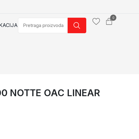
0
KACIJA
00 NOTTE OAC LINEAR
 LINEAR
DONJI D