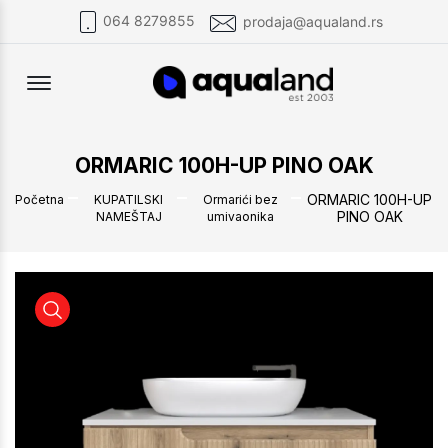
064 8279855
prodaja@aqualand.rs
Offcanvas Menu Open
ORMARIC 100H-UP PINO OAK
ORMARIC 100H-UP
Početna
KUPATILSKI
Ormarići bez
PINO OAK
NAMEŠTAJ
umivaonika
ORMARIC 100H-UP PINO OAK