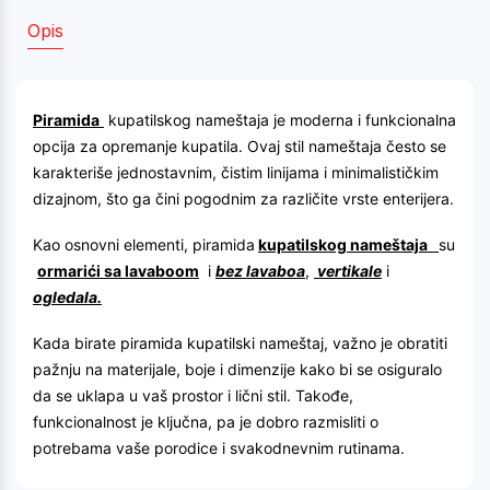
Opis
Piramida
kupatilskog nameštaja je moderna i funkcionalna
opcija za opremanje kupatila. Ovaj stil nameštaja često se
karakteriše jednostavnim, čistim linijama i minimalističkim
dizajnom, što ga čini pogodnim za različite vrste enterijera.
Kao osnovni elementi, piramida
kupatilskog nameštaja
su
ormarići sa lavaboom
i
bez lavaboa
,
vertikale
i
ogledala.
Kada birate piramida kupatilski nameštaj, važno je obratiti
pažnju na materijale, boje i dimenzije kako bi se osiguralo
da se uklapa u vaš prostor i lični stil. Takođe,
funkcionalnost je ključna, pa je dobro razmisliti o
potrebama vaše porodice i svakodnevnim rutinama.