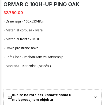
ORMARIC 100H-UP PINO OAK
32.760,00
- Dimenzija - 100X53X48cm
- Materijal korpusa - Iveral
- Materijal fronta - MDF
- Dvwe prostrane fioke
- Soft Close - mehanizam za zatvaranje
- Montaža - Konzolna ( viseća )
Kupite na rate bez kamate samo u
maloprodajnom objektu