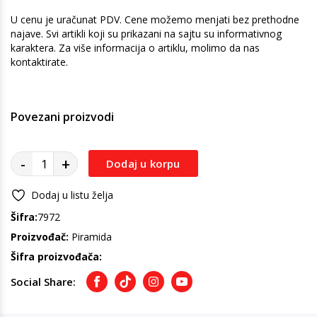
U cenu je uračunat PDV. Cene možemo menjati bez prethodne
najave. Svi artikli koji su prikazani na sajtu su informativnog
karaktera. Za više informacija o artiklu, molimo da nas
kontaktirate.
Povezani proizvodi
-
+
Dodaj u korpu
Dodaj u listu želja
Šifra:
7972
Proizvođač:
Piramida
Šifra proizvođača:
Social Share:
Facebook
TikTok
Instagram
Youtube