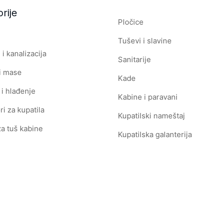
rije
Pločice
Tuševi i slavine
i kanalizacija
Sanitarije
i mase
Kade
 i hlađenje
Kabine i paravani
ri za kupatila
Kupatilski nameštaj
za tuš kabine
Kupatilska galanterija