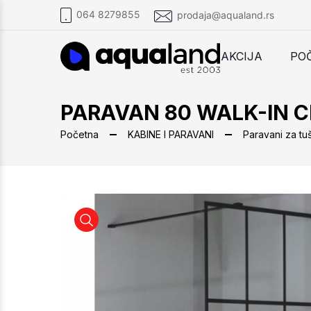
064 8279855
prodaja@aqualand.rs
AKCIJA
PO
PARAVAN 80 WALK-IN 
Početna
KABINE I PARAVANI
Paravani za tu
PARAVAN 80 WALK-IN CRN KERASAN