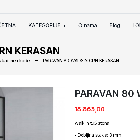
ČETNA
KATEGORIJE
O nama
Blog
LO
+
CRN KERASAN
š kabine i kade
PARAVAN 80 WALK-IN CRN KERASAN
PARAVAN 80 
PARAVAN 80 WALK-IN CRN KE
18.863,00
Walk in tuŠ stena
- Debljina stakla: 8 mm