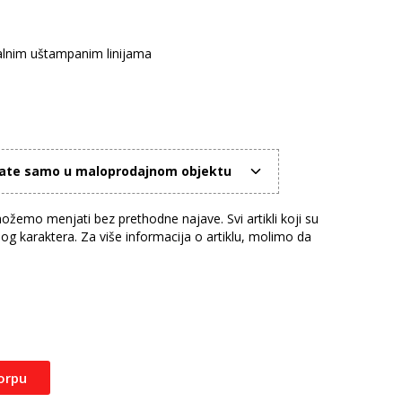
talnim uštampanim linijama
mate samo u maloprodajnom objektu
žemo menjati bez prethodne najave. Svi artikli koji su
nog karaktera. Za više informacija o artiklu, molimo da
orpu