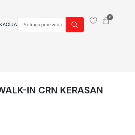
0
KACIJA
WALK-IN CRN KERASAN
RASAN
PARAVAN 80