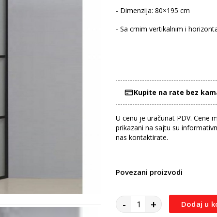
- Dimenzija: 80×195 cm
- Sa crnim vertikalnim i horizon
Kupite na rate bez ka
U cenu je uračunat PDV. Cene mo
prikazani na sajtu su informativ
nas kontaktirate.
Povezani proizvodi
-
+
Dodaj u k