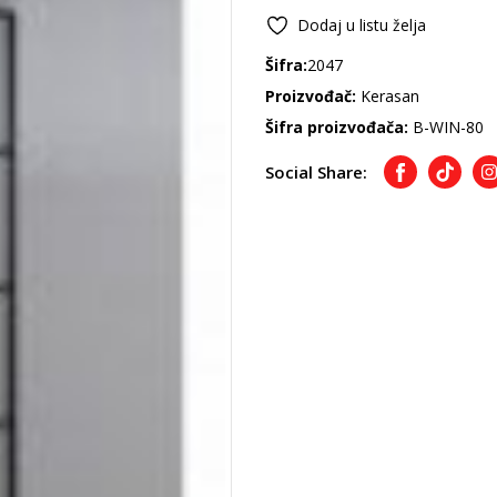
Dodaj u listu želja
Šifra:
2047
Proizvođač:
Kerasan
Šifra proizvođača:
B-WIN-80
Social Share:
Facebook
TikTok
I