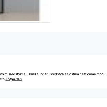
ivnim sredstvima. Grubi sunđer i sredstva sa oštrim česticama mogu 
dsto
Kolpa San