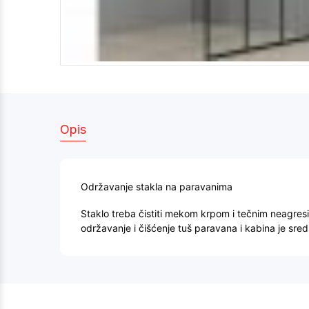
Opis
Održavanje stakla na paravanima
Staklo treba čistiti mekom krpom i tečnim neagres
održavanje i čišćenje tuš paravana i kabina je sre