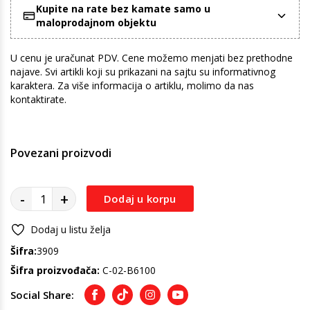
Kupite na rate bez kamate samo u
maloprodajnom objektu
U cenu je uračunat PDV. Cene možemo menjati bez prethodne
najave. Svi artikli koji su prikazani na sajtu su informativnog
karaktera. Za više informacija o artiklu, molimo da nas
kontaktirate.
Povezani proizvodi
-
+
Dodaj u korpu
Dodaj u listu želja
Šifra:
3909
Šifra proizvođača:
C-02-B6100
Social Share:
Facebook
TikTok
Instagram
Youtube