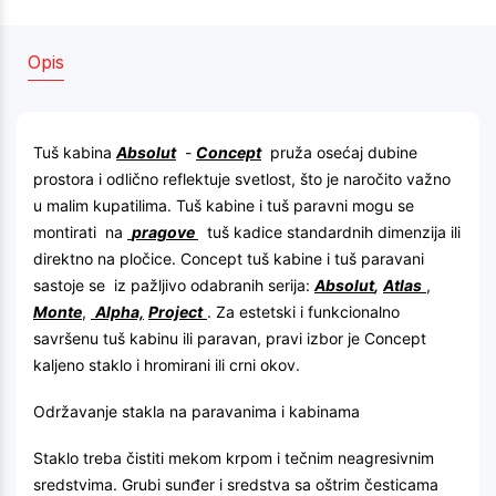
Opis
Tuš kabina
Absolut
-
Concept
pruža osećaj dubine
prostora i odlično reflektuje svetlost, što je naročito važno
u malim kupatilima. Tuš kabine i tuš paravni mogu se
montirati na
pragove
tuš kadice standardnih dimenzija ili
direktno na pločice. Concept tuš kabine i tuš paravani
sastoje se iz pažljivo odabranih serija:
Absolut
,
Atlas
,
Monte
,
Alpha,
Project
. Za estetski i funkcionalno
savršenu tuš kabinu ili paravan, pravi izbor je Concept
kaljeno staklo i hromirani ili crni okov.
Održavanje stakla na paravanima i kabinama
Staklo treba čistiti mekom krpom i tečnim neagresivnim
sredstvima. Grubi sunđer i sredstva sa oštrim česticama