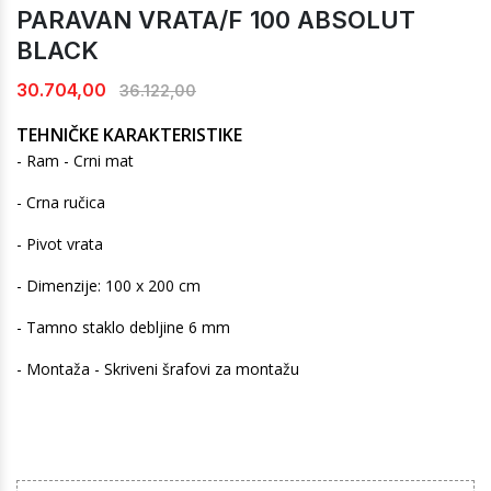
PARAVAN VRATA/F 100 ABSOLUT
BLACK
30.704,00
36.122,00
TEHNIČKE KARAKTERISTIKE
- Ram - Crni mat
- Crna ručica
- Pivot vrata
- Dimenzije: 100 x 200 cm
- Tamno staklo debljine 6 mm
- Montaža - Skriveni šrafovi za montažu