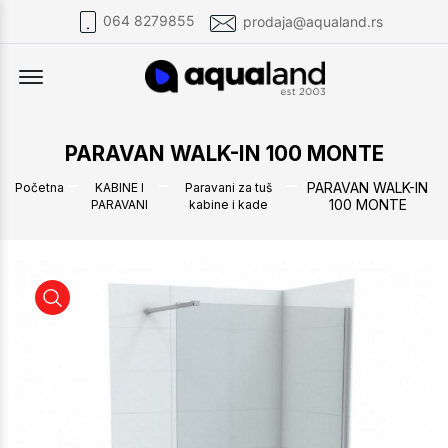
064 8279855
prodaja@aqualand.rs
Offcanvas Menu Open
PARAVAN WALK-IN 100 MONTE
PARAVAN WALK-IN
Početna
KABINE I
Paravani za tuš
100 MONTE
PARAVANI
kabine i kade
PARAVAN WALK-IN 100 MONTE