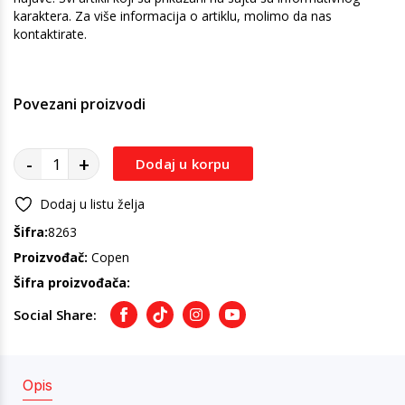
karaktera. Za više informacija o artiklu, molimo da nas
kontaktirate.
Povezani proizvodi
-
+
Dodaj u korpu
Dodaj u listu želja
Šifra:
8263
Proizvođač:
Copen
Šifra proizvođača:
Social Share:
Facebook
TikTok
Instagram
Youtube
Opis