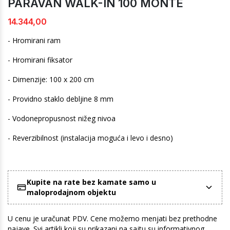
PARAVAN WALK-IN 100 MONTE
14.344,00
- Hromirani ram
- Hromirani fiksator
- Dimenzije: 100 x 200 cm
- Providno staklo debljine 8 mm
- Vodonepropusnost nižeg nivoa
- Reverzibilnost (instalacija moguća i levo i desno)
Kupite na rate bez kamate samo u
maloprodajnom objektu
U cenu je uračunat PDV. Cene možemo menjati bez prethodne
najave. Svi artikli koji su prikazani na sajtu su informativnog