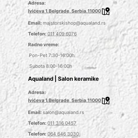
Adresa:
Ivićeva 1,Belgrade, Serbia,11000
Email:
majstorskishop@aqualand.rs
Telefon:
011 409 6076
Radno vreme:
Pon-Pet 7:30-16:00h
Subota 8:00-16:00h
Aqualand | Salon keramike
Adresa:
Ivićeva 1,Belgrade, Serbia,11000
Email:
salon@aqualand.rs
Telefon:
011 316 0457
Telefon:
064 646 3030