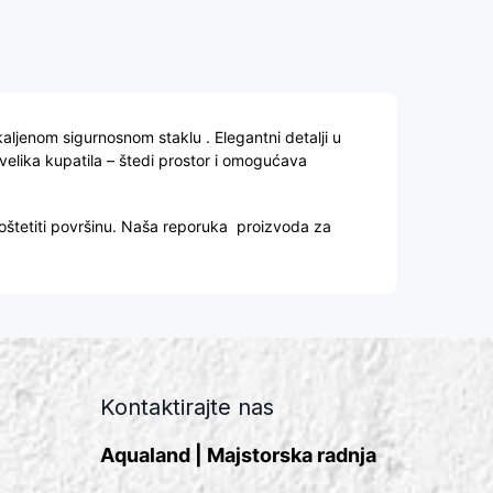
kaljenom sigurnosnom staklu . Elegantni detalji u
 velika kupatila – štedi prostor i omogućava
oštetiti površinu. Naša reporuka proizvoda za
Kontaktirajte nas
Aqualand | Majstorska radnja