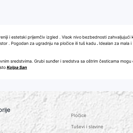
niji i estetski prijemčiv izgled . Visok nivo
bezbednosti zahvaljujući 
ostor . Pogodan za ugradnju na pločice ili tuš kadu
.
Idealan za mala i
ivnim sredstvima. Grubi sunđer i sredstva sa oštrim česticama mogu 
dsto
Kolpa San
rije
Pločice
Tuševi i slavine