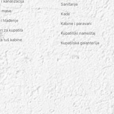
i kanalizacija
Sanitarije
i mase
Kade
 i hlađenje
Kabine i paravani
ri za kupatila
Kupatilski nameštaj
za tuš kabine
Kupatilska galanterija