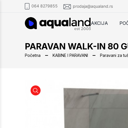
064 8279855
prodaja@aqualand.rs
AKCIJA
PO
PARAVAN WALK-IN 80 
Početna
KABINE I PARAVANI
Paravani za tu
PARAVAN WALK-IN 80 GUNMETAL