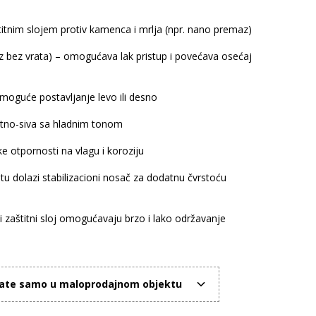
aštitnim slojem protiv kamenca i mrlja (npr. nano premaz)
z bez vrata) – omogućava lak pristup i povećava osećaj
moguće postavljanje levo ili desno
itno-siva sa hladnim tonom
ke otpornosti na vlagu i koroziju
etu dolazi stabilizacioni nosač za dodatnu čvrstoću
i zaštitni sloj omogućavaju brzo i lako održavanje
mate samo u maloprodajnom objektu