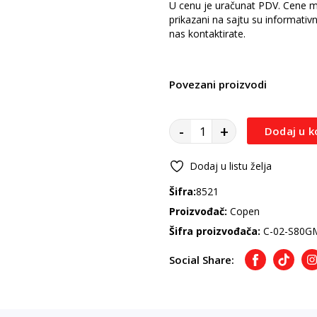
U cenu je uračunat PDV. Cene mo
prikazani na sajtu su informativ
nas kontaktirate.
Povezani proizvodi
-
+
Dodaj u k
Dodaj u listu želja
Šifra:
8521
Proizvođač:
Copen
Šifra proizvođača:
C-02-S80G
Social Share:
Facebook
TikTok
I