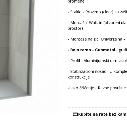
promene
- Staklo - Prozirno (clear) sa z
- Montaža Walk-in (otvoreni ula
prostora
- Montaža na zid
Univerzalna – 
-
Boja rama - Gunmetal
-
graf
- Profil - Aluminijumski ram viso
- Stabilizacioni nosač - U kompl
konstrukcije
-Lako čišćenje - Ravne površine 
Kupite na rate bez ka