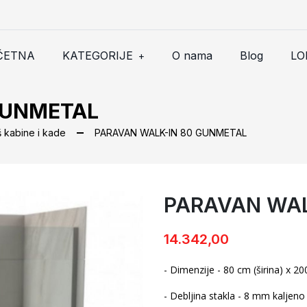
ČETNA
KATEGORIJE
O nama
Blog
LO
+
GUNMETAL
š kabine i kade
PARAVAN WALK-IN 80 GUNMETAL
PARAVAN WAL
PARAVAN WALK-IN 80 GUNM
14.342,00
- Dimenzije - 80 cm (širina) x 20
- Debljina stakla - 8 mm kaljen