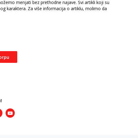
žemo menjati bez prethodne najave. Svi artikli koji su
nog karaktera. Za više informacija o artiklu, molimo da
orpu
M
nstagram
Youtube