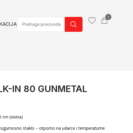
0
KACIJA
K-IN 80 GUNMETAL
ETAL
PARAVAN
0 cm (visina)
o sigurnosno staklo – otporno na udarce i temperaturne