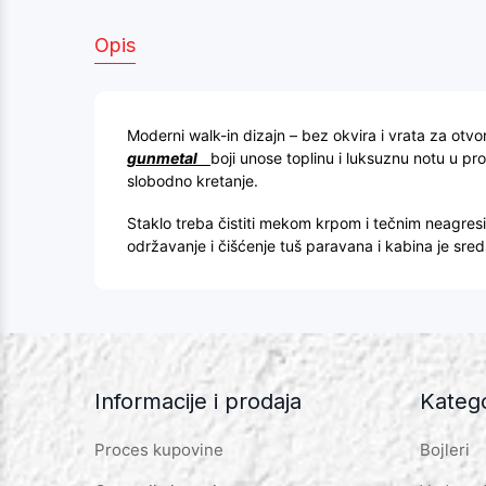
Opis
Moderni walk-in dizajn – bez okvira i vrata za otvore
gunmetal
boji unose toplinu i luksuznu notu u pr
slobodno kretanje.
Staklo treba čistiti mekom krpom i tečnim neagres
održavanje i čišćenje tuš paravana i kabina je sre
Informacije i prodaja
Katego
Proces kupovine
Bojleri