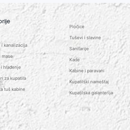
rije
Pločice
Tuševi i slavine
i kanalizacija
Sanitarije
i mase
Kade
 i hlađenje
Kabine i paravani
ri za kupatila
Kupatilski nameštaj
za tuš kabine
Kupatilska galanterija