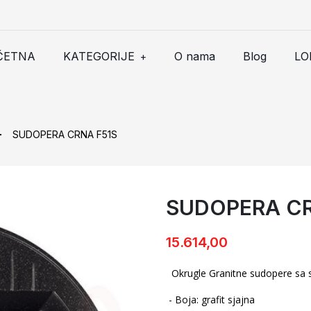
ČETNA
KATEGORIJE
O nama
Blog
LO
+
SUDOPERA CRNA F51S
SUDOPERA CR
SUDOPERA CRNA F51S
15.614,00
Okrugle Granitne sudopere sa
- Boja: grafit sjajna