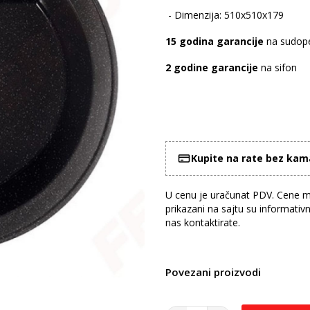
- Dimenzija: 510x510x179
15 godina garancije
na sudop
2 godine garancije
na sifon
Kupite na rate bez ka
U cenu je uračunat PDV. Cene mo
prikazani na sajtu su informativ
nas kontaktirate.
Povezani proizvodi