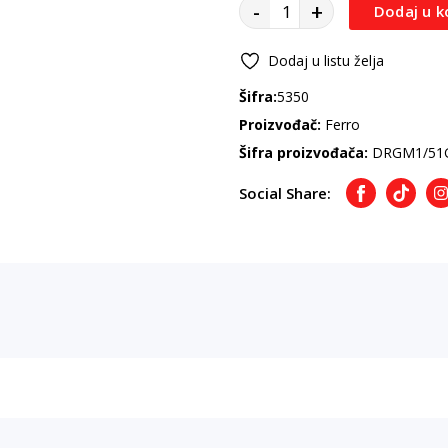
-
+
Dodaj u k
Dodaj u listu želja
Šifra:
5350
Proizvođač:
Ferro
Šifra proizvođača:
DRGM1/51
Social Share:
Facebook
TikTok
I