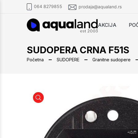
064 8279855
prodaja@aqualand.rs
AKCIJA
PO
SUDOPERA CRNA F51S
Početna
SUDOPERE
Granitne sudopere
SUDOPERA CRNA F51S