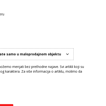
eru
mate samo u maloprodajnom objektu
žemo menjati bez prethodne najave. Svi artikli koji su
nog karaktera. Za više informacija o artiklu, molimo da