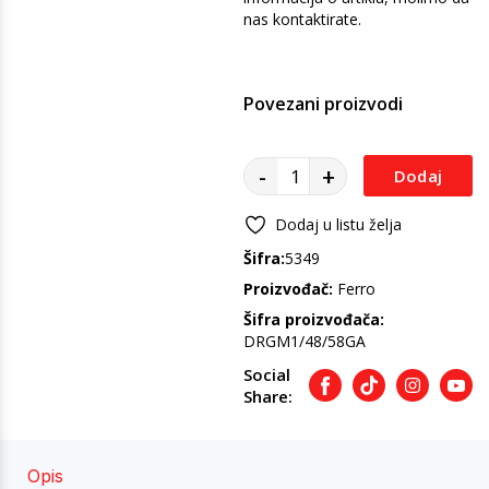
nas kontaktirate.
Povezani proizvodi
-
+
Dodaj
u
Dodaj u listu želja
Šifra:
5349
korpu
Proizvođač:
Ferro
Šifra proizvođača:
DRGM1/48/58GA
Social
Facebook
TikTok
Instagram
Yout
Share:
Opis