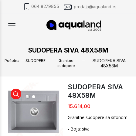
064 8279855
prodaja@aqualand.rs
Offcanvas Menu Open
SUDOPERA SIVA 48X58M
SUDOPERA SIVA
Početna
SUDOPERE
Granitne
48X58M
sudopere
SUDOPERA SIVA
48X58M
SUDOPERA SIVA 48X58M
SUDOPERA SIVA 48X58M
15.614,00
Granitne sudopere sa sifonom
- Boja: siva