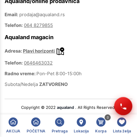
Aqualand/online prodavnica
Email:
prodaja@aqualand.rs
Telefon:
064 8279855
Aqualand magacin
Adresa:
Plavi horizonti
Telefon:
0646463032
Radno vreme:
Pon-Pet 8:00-15:00h
Subota/Nedelja
ZATVORENO
Copyright © 2022
aqualand
. All Rights Reserved.
0
AKCIJA
POČETNA
Pretraga
Lokacija
Korpa
Lista želja