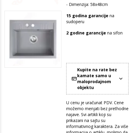
- Dimenzija: 58x48cm
15 godina garancije
na
sudoperu
2 godine garancije
na sifon
Kupite na rate bez
kamate samo u
maloprodajnom
objektu
U cenu je uračunat PDV. Cene
možemo menjati bez prethodne
najave. Svi artikli koji su
prikazani na sajtu su
informativnog karaktera. Za više
informacija o artiklu, molimo da