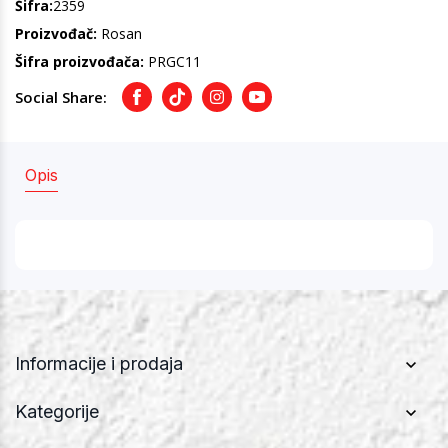
Šifra:
2359
Proizvođač:
Rosan
Šifra proizvođača:
PRGC11
Social Share:
Facebook
TikTok
Instagram
Youtube
Opis
Informacije i prodaja
Kategorije