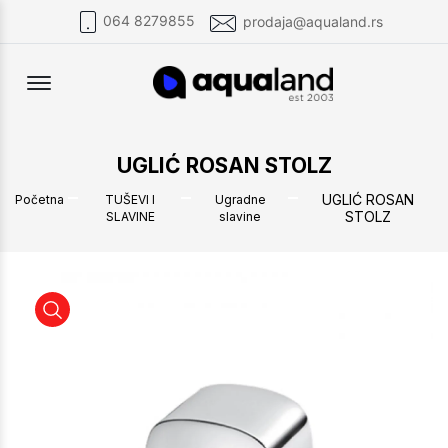
064 8279855
prodaja@aqualand.rs
Offcanvas Menu Open
UGLIĆ ROSAN STOLZ
UGLIĆ ROSAN
Početna
TUŠEVI I
Ugradne
STOLZ
SLAVINE
slavine
UGLIĆ ROSAN STOLZ