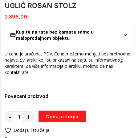
UGLIĆ ROSAN STOLZ
2.396,00
Kupite na rate bez kamate samo u
maloprodajnom objektu
U cenu je uračunat PDV. Cene možemo menjati bez prethodne
najave. Svi artikli koji su prikazani na sajtu su informativnog
karaktera. Za više informacija o artiklu, molimo da nas
kontaktirate.
Povezani proizvodi
-
+
Dodaj u korpu
Dodaj u listu želja