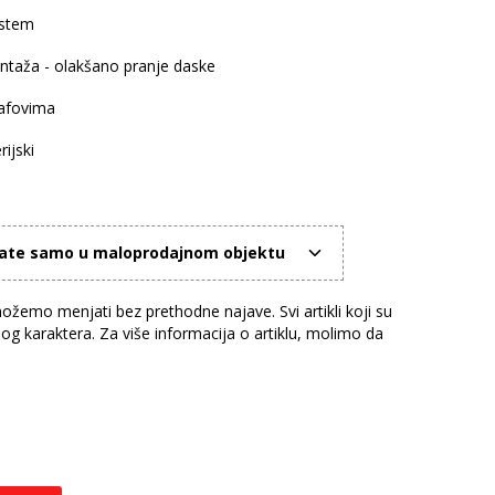
istem
ntaža - olakšano pranje daske
rafovima
rijski
mate samo u maloprodajnom objektu
žemo menjati bez prethodne najave. Svi artikli koji su
nog karaktera. Za više informacija o artiklu, molimo da