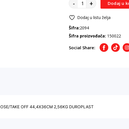
-
+
Dodaj u k
Dodaj u listu želja
Šifra:
2094
Šifra proizvođača:
150022
Social Share:
Facebook
TikTok
I
LOSE/TAKE OFF 44,4X36CM 2,56KG DUROPLAST