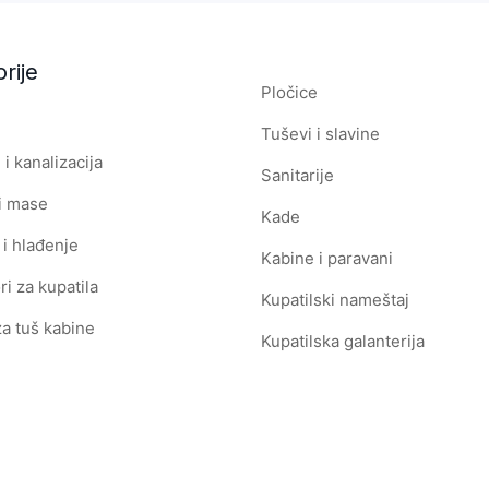
rije
Pločice
Tuševi i slavine
i kanalizacija
Sanitarije
i mase
Kade
 i hlađenje
Kabine i paravani
ri za kupatila
Kupatilski nameštaj
za tuš kabine
Kupatilska galanterija