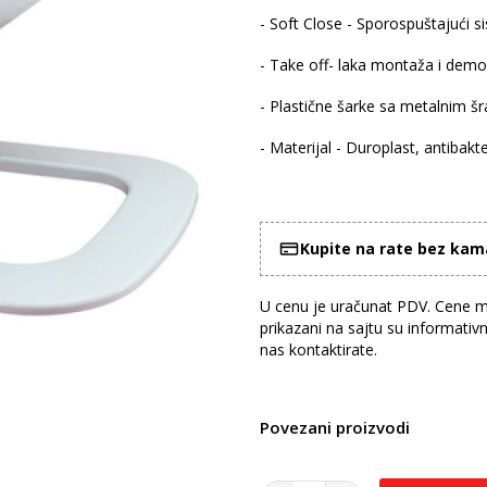
- Soft Close - Sporospuštajući s
- Take off- laka montaža i demo
- Plastične šarke sa metalnim š
- Materijal - Duroplast, antibakte
Kupite na rate bez ka
U cenu je uračunat PDV. Cene mo
prikazani na sajtu su informativ
nas kontaktirate.
Povezani proizvodi