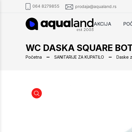
064 8279855
prodaja@aqualand.rs
AKCIJA
PO
WC DASKA SQUARE BOT
Početna
SANITARIJE ZA KUPATILO
Daske z
WC DASKA SQUARE BOTTOM FIX