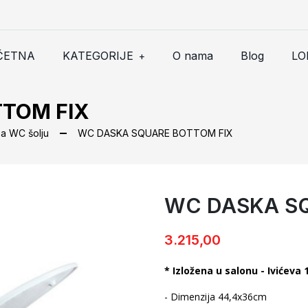
ČETNA
KATEGORIJE
O nama
Blog
LO
+
TOM FIX
a WC šolju
WC DASKA SQUARE BOTTOM FIX
WC DASKA SQ
WC DASKA SQUARE BOTTOM
3.215,00
* Izložena u salonu - Ivićeva 
- Dimenzija 44,4x36cm