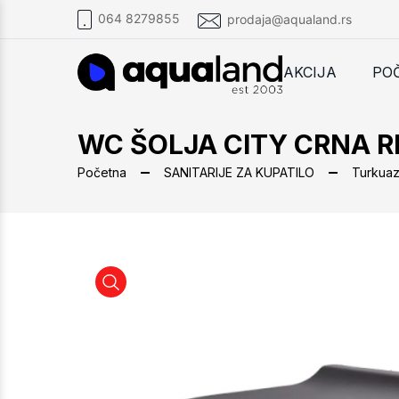
064 8279855
prodaja@aqualand.rs
AKCIJA
PO
WC ŠOLJA CITY CRNA R
Početna
SANITARIJE ZA KUPATILO
Turkua
WC ŠOLJA CITY CRNA RIMLES