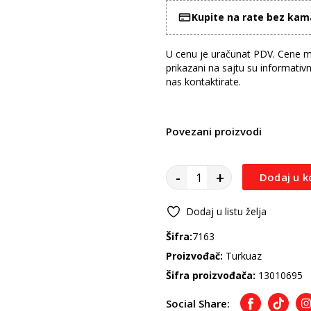
Kupite na rate bez ka
U cenu je uračunat PDV. Cene mo
prikazani na sajtu su informativ
nas kontaktirate.
Povezani proizvodi
-
+
Dodaj u k
Dodaj u listu želja
Šifra:
7163
Proizvođač:
Turkuaz
Šifra proizvođača:
13010695
Social Share:
Facebook
TikTok
I