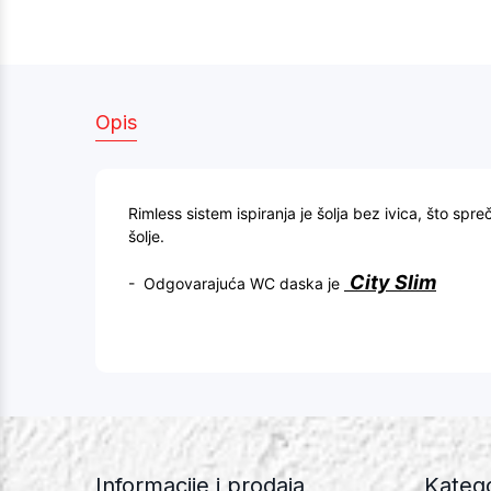
Opis
Rimless sistem ispiranja je šolja bez ivica, što sp
šolje.
City Slim
- Odgovarajuća WC daska je
Informacije i prodaja
Katego