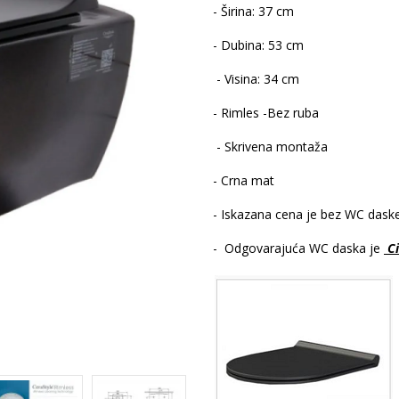
- Širina: 37 cm
- Dubina: 53 cm
- Visina: 34 cm
- Rimles -Bez ruba
- Skrivena montaža
- Crna mat
- Iskazana cena je bez WC dask
- Odgovarajuća WC daska je
Ci