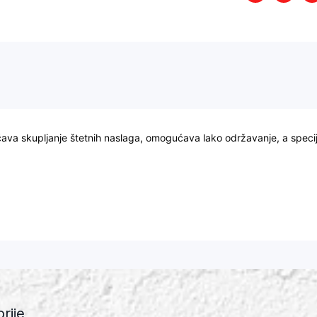
rečava skupljanje štetnih naslaga, omogućava lako održavanje, a specij
rije