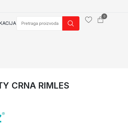
0
KACIJA
TY CRNA RIMLES
ES
WC ŠOLJ