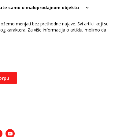
mate samo u maloprodajnom objektu
žemo menjati bez prethodne najave. Svi artikli koji su
nog karaktera. Za više informacija o artiklu, molimo da
orpu
nstagram
Youtube