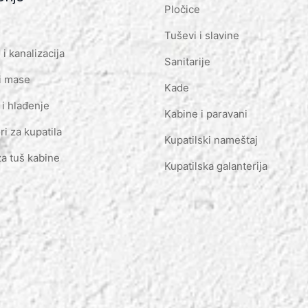
Pločice
Tuševi i slavine
i kanalizacija
Sanitarije
i mase
Kade
 i hlađenje
Kabine i paravani
ri za kupatila
Kupatilski nameštaj
za tuš kabine
Kupatilska galanterija