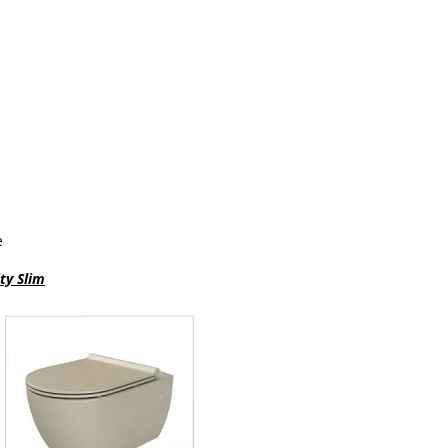
e
ty Slim