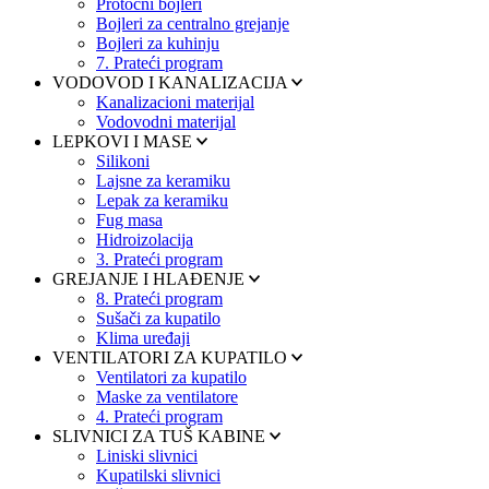
Protočni bojleri
Bojleri za centralno grejanje
Bojleri za kuhinju
7. Prateći program
VODOVOD I KANALIZACIJA
Kanalizacioni materijal
Vodovodni materijal
LEPKOVI I MASE
Silikoni
Lajsne za keramiku
Lepak za keramiku
Fug masa
Hidroizolacija
3. Prateći program
GREJANJE I HLAĐENJE
8. Prateći program
Sušači za kupatilo
Klima uređaji
VENTILATORI ZA KUPATILO
Ventilatori za kupatilo
Maske za ventilatore
4. Prateći program
SLIVNICI ZA TUŠ KABINE
Liniski slivnici
Kupatilski slivnici