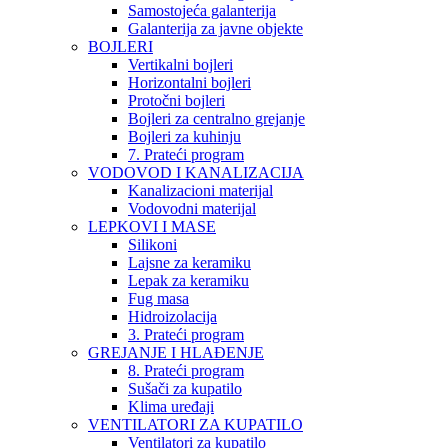
Samostojeća galanterija
Galanterija za javne objekte
BOJLERI
Vertikalni bojleri
Horizontalni bojleri
Protočni bojleri
Bojleri za centralno grejanje
Bojleri za kuhinju
7. Prateći program
VODOVOD I KANALIZACIJA
Kanalizacioni materijal
Vodovodni materijal
LEPKOVI I MASE
Silikoni
Lajsne za keramiku
Lepak za keramiku
Fug masa
Hidroizolacija
3. Prateći program
GREJANJE I HLAĐENJE
8. Prateći program
Sušači za kupatilo
Klima uređaji
VENTILATORI ZA KUPATILO
Ventilatori za kupatilo