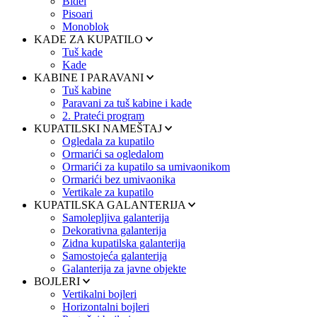
Bidei
Pisoari
Monoblok
KADE ZA KUPATILO
Tuš kade
Kade
KABINE I PARAVANI
Tuš kabine
Paravani za tuš kabine i kade
2. Prateći program
KUPATILSKI NAMEŠTAJ
Ogledala za kupatilo
Ormarići sa ogledalom
Ormarići za kupatilo sa umivaonikom
Ormarići bez umivaonika
Vertikale za kupatilo
KUPATILSKA GALANTERIJA
Samolepljiva galanterija
Dekorativna galanterija
Zidna kupatilska galanterija
Samostojeća galanterija
Galanterija za javne objekte
BOJLERI
Vertikalni bojleri
Horizontalni bojleri