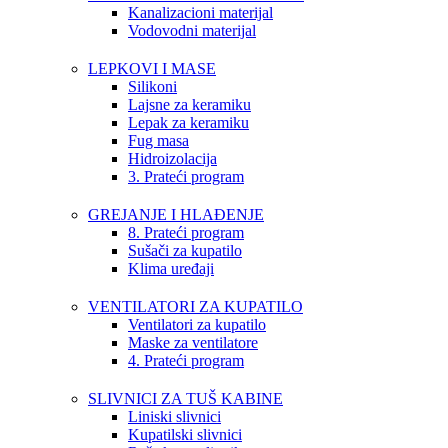
Kanalizacioni materijal
Vodovodni materijal
LEPKOVI I MASE
Silikoni
Lajsne za keramiku
Lepak za keramiku
Fug masa
Hidroizolacija
3. Prateći program
GREJANJE I HLAĐENJE
8. Prateći program
Sušači za kupatilo
Klima uređaji
VENTILATORI ZA KUPATILO
Ventilatori za kupatilo
Maske za ventilatore
4. Prateći program
SLIVNICI ZA TUŠ KABINE
Liniski slivnici
Kupatilski slivnici