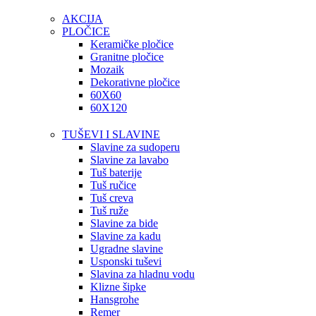
AKCIJA
PLOČICE
Keramičke pločice
Granitne pločice
Mozaik
Dekorativne pločice
60X60
60X120
TUŠEVI I SLAVINE
Slavine za sudoperu
Slavine za lavabo
Tuš baterije
Tuš ručice
Tuš creva
Tuš ruže
Slavine za bide
Slavine za kadu
Ugradne slavine
Usponski tuševi
Slavina za hladnu vodu
Klizne šipke
Hansgrohe
Remer