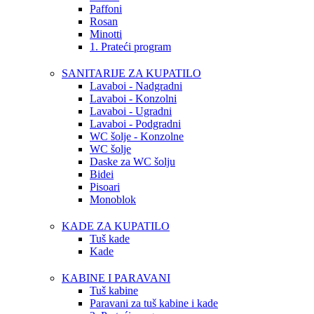
Paffoni
Rosan
Minotti
1. Prateći program
SANITARIJE ZA KUPATILO
Lavaboi - Nadgradni
Lavaboi - Konzolni
Lavaboi - Ugradni
Lavaboi - Podgradni
WC šolje - Konzolne
WC šolje
Daske za WC šolju
Bidei
Pisoari
Monoblok
KADE ZA KUPATILO
Tuš kade
Kade
KABINE I PARAVANI
Tuš kabine
Paravani za tuš kabine i kade