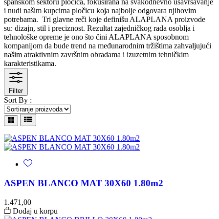
španskom sektoru pločica, fokusirana na svakodnevno usavršavanje
i nudi našim kupcima pločicu koja najbolje odgovara njihovim
potrebama. Tri glavne reči koje definišu ALAPLANA proizvode
su: dizajn, stil i preciznost. Rezultat zajedničkog rada osoblja i
tehnološke opreme je ono što čini ALAPLANA sposobnom
kompanijom da bude trend na međunarodnim tržištima zahvaljujući
našim atraktivnim završnim obradama i izuzetnim tehničkim
karakteristikama.
Filter
Sort By :
ASPEN BLANCO MAT 30X60 1.80m2
1.471,00
Dodaj u korpu