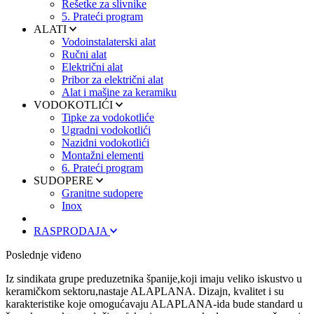
Rešetke za slivnike
5. Prateći program
ALATI
Vodoinstalaterski alat
Ručni alat
Električni alat
Pribor za električni alat
Alat i mašine za keramiku
VODOKOTLIĆI
Tipke za vodokotliće
Ugradni vodokotlići
Nazidni vodokotlići
Montažni elementi
6. Prateći program
SUDOPERE
Granitne sudopere
Inox
RASPRODAJA
Poslednje viđeno
Iz sindikata grupe preduzetnika španije,koji imaju veliko iskustvo u
keramičkom sektoru,nastaje ALAPLANA. Dizajn, kvalitet i su
karakteristike koje omogućavaju ALAPLANA-ida bude standard u