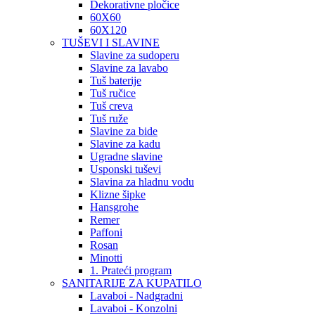
Dekorativne pločice
60X60
60X120
TUŠEVI I SLAVINE
Slavine za sudoperu
Slavine za lavabo
Tuš baterije
Tuš ručice
Tuš creva
Tuš ruže
Slavine za bide
Slavine za kadu
Ugradne slavine
Usponski tuševi
Slavina za hladnu vodu
Klizne šipke
Hansgrohe
Remer
Paffoni
Rosan
Minotti
1. Prateći program
SANITARIJE ZA KUPATILO
Lavaboi - Nadgradni
Lavaboi - Konzolni