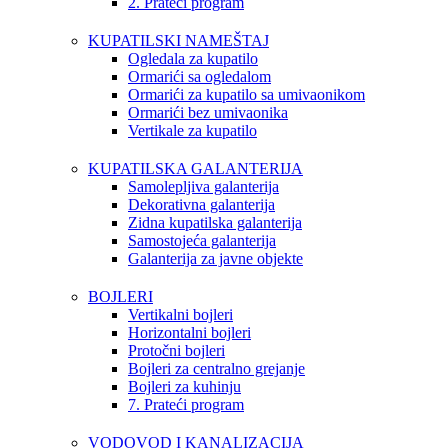
2. Prateći program
KUPATILSKI NAMEŠTAJ
Ogledala za kupatilo
Ormarići sa ogledalom
Ormarići za kupatilo sa umivaonikom
Ormarići bez umivaonika
Vertikale za kupatilo
KUPATILSKA GALANTERIJA
Samolepljiva galanterija
Dekorativna galanterija
Zidna kupatilska galanterija
Samostojeća galanterija
Galanterija za javne objekte
BOJLERI
Vertikalni bojleri
Horizontalni bojleri
Protočni bojleri
Bojleri za centralno grejanje
Bojleri za kuhinju
7. Prateći program
VODOVOD I KANALIZACIJA