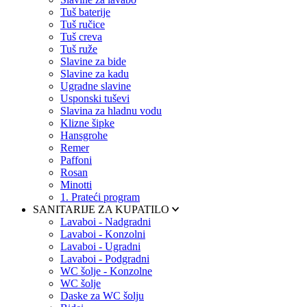
Tuš baterije
Tuš ručice
Tuš creva
Tuš ruže
Slavine za bide
Slavine za kadu
Ugradne slavine
Usponski tuševi
Slavina za hladnu vodu
Klizne šipke
Hansgrohe
Remer
Paffoni
Rosan
Minotti
1. Prateći program
SANITARIJE ZA KUPATILO
Lavaboi - Nadgradni
Lavaboi - Konzolni
Lavaboi - Ugradni
Lavaboi - Podgradni
WC šolje - Konzolne
WC šolje
Daske za WC šolju