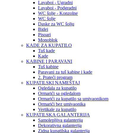
Lavaboi - Ugradni
Lavaboi - Podgradni
WC šolje - Konzolne
WC šolje
Daske za WC šolju
Bidei
Pisoari
Monoblok
KADE ZA KUPATILO
Tuš kade
Kade
KABINE I PARAVANI
Tuš kabine
Paravani za tuš kabine i kade
2. Prateći program
KUPATILSKI NAMEŠTAJ
Ogledala za kupatilo
Ormarići sa ogledalom
Ormarići za kupatilo sa umivaonikom
Ormarići bez umivaonika
Vertikale za kupatilo
KUPATILSKA GALANTERIJA
Samolepljiva galanterija
Dekorativna galanterija
Zidna kupatilska galanterija