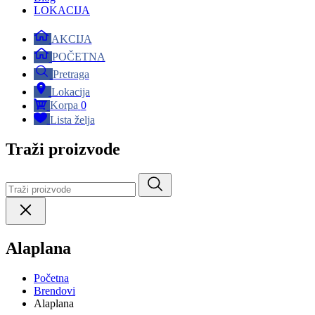
LOKACIJA
AKCIJA
POČETNA
Pretraga
Lokacija
Korpa
0
Lista želja
Traži proizvode
Alaplana
Početna
Brendovi
Alaplana