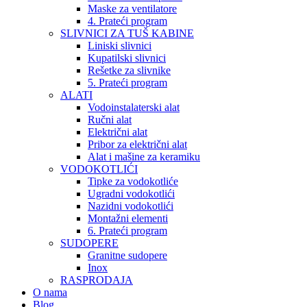
Maske za ventilatore
4. Prateći program
SLIVNICI ZA TUŠ KABINE
Liniski slivnici
Kupatilski slivnici
Rešetke za slivnike
5. Prateći program
ALATI
Vodoinstalaterski alat
Ručni alat
Električni alat
Pribor za električni alat
Alat i mašine za keramiku
VODOKOTLIĆI
Tipke za vodokotliće
Ugradni vodokotlići
Nazidni vodokotlići
Montažni elementi
6. Prateći program
SUDOPERE
Granitne sudopere
Inox
RASPRODAJA
O nama
Blog