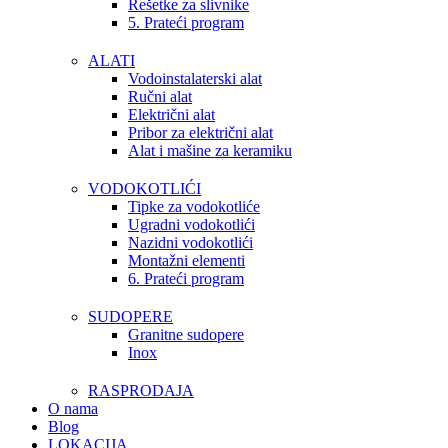
Rešetke za slivnike
5. Prateći program
ALATI
Vodoinstalaterski alat
Ručni alat
Električni alat
Pribor za električni alat
Alat i mašine za keramiku
VODOKOTLIĆI
Tipke za vodokotliće
Ugradni vodokotlići
Nazidni vodokotlići
Montažni elementi
6. Prateći program
SUDOPERE
Granitne sudopere
Inox
RASPRODAJA
O nama
Blog
LOKACIJA