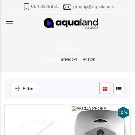
064 8279855
prodaja@aqualand.rs
Offcanvas Menu Open
Ariston
Početna
Brendovi
Ariston
Filter
10%