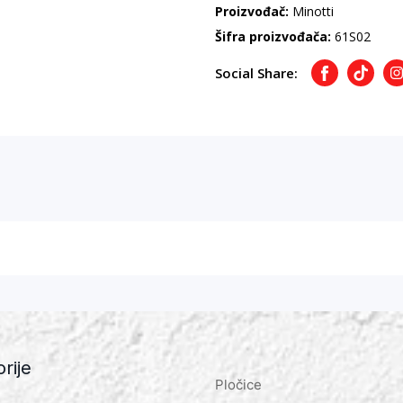
Proizvođač:
Minotti
Šifra proizvođača:
61S02
Social Share:
Facebook
TikTok
I
rije
Pločice