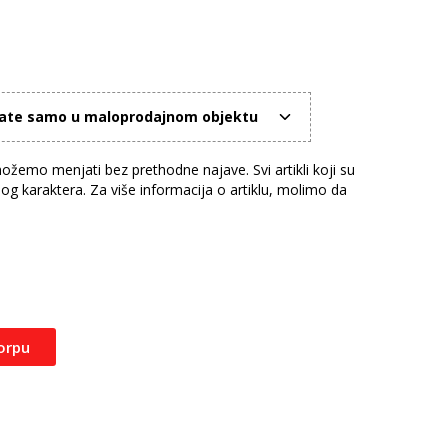
mate samo u maloprodajnom objektu
žemo menjati bez prethodne najave. Svi artikli koji su
nog karaktera. Za više informacija o artiklu, molimo da
orpu