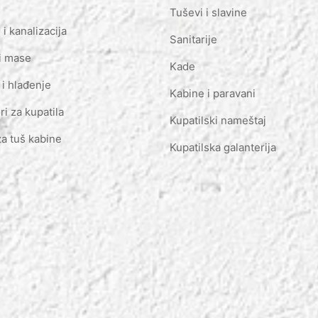
Tuševi i slavine
i kanalizacija
Sanitarije
i mase
Kade
 i hlađenje
Kabine i paravani
ri za kupatila
Kupatilski nameštaj
za tuš kabine
Kupatilska galanterija