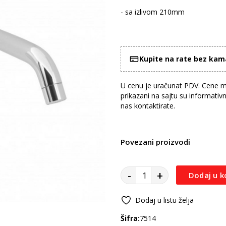
- sa izlivom 210mm
Kupite na rate bez ka
U cenu je uračunat PDV. Cene mo
prikazani na sajtu su informativ
nas kontaktirate.
Povezani proizvodi
-
+
Dodaj u k
Dodaj u listu želja
Šifra:
7514