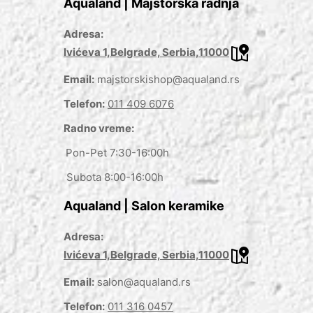
Aqualand | Majstorska radnja
Adresa:
Ivićeva 1,Belgrade, Serbia,11000
Email:
majstorskishop@aqualand.rs
Telefon:
011 409 6076
Radno vreme:
Pon-Pet 7:30-16:00h
Subota 8:00-16:00h
Aqualand | Salon keramike
Adresa:
Ivićeva 1,Belgrade, Serbia,11000
Email:
salon@aqualand.rs
Telefon:
011 316 0457