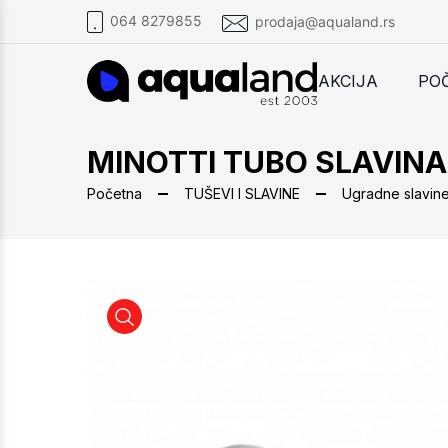
064 8279855
prodaja@aqualand.rs
AKCIJA
PO
MINOTTI TUBO SLAVIN
Početna
TUŠEVI I SLAVINE
Ugradne slavin
MINOTTI TUBO SLAVINA ZA LAVABO UGRADNA