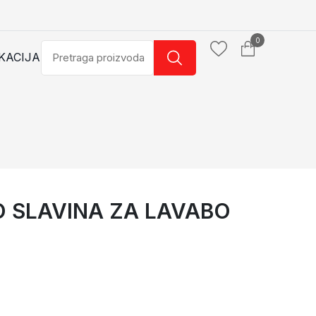
0
KACIJA
O SLAVINA ZA LAVABO
 LAVABO UGRADNA
MINOTTI