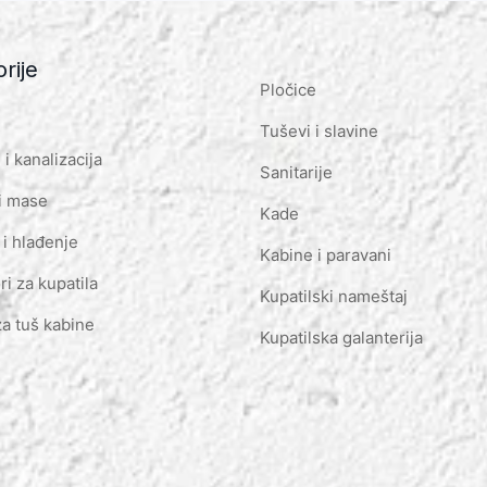
rije
Pločice
Tuševi i slavine
i kanalizacija
Sanitarije
i mase
Kade
 i hlađenje
Kabine i paravani
ri za kupatila
Kupatilski nameštaj
za tuš kabine
Kupatilska galanterija