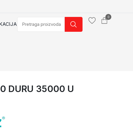
0
KACIJA
0 DURU 35000 U
 U
LAVABO 