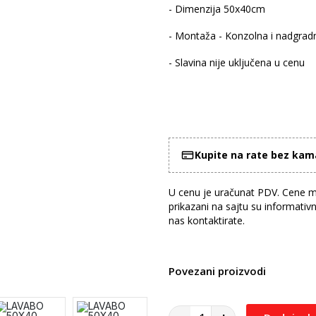
- Dimenzija 50x40cm
- Montaža - Konzolna i nadgrad
- Slavina nije uključena u cenu
Kupite na rate bez ka
U cenu je uračunat PDV. Cene mo
prikazani na sajtu su informativ
nas kontaktirate.
Povezani proizvodi