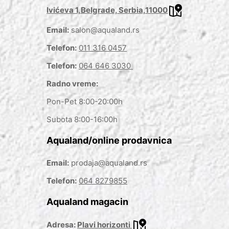
Ivićeva 1,Belgrade, Serbia,11000
Email:
salon@aqualand.rs
Telefon:
011 316 0457
Telefon:
064 646 3030
Radno vreme:
Pon-Pet 8:00-20:00h
Subota 8:00-16:00h
Aqualand/online prodavnica
Email:
prodaja@aqualand.rs
Telefon:
064 8279855
Aqualand magacin
Adresa:
Plavi horizonti