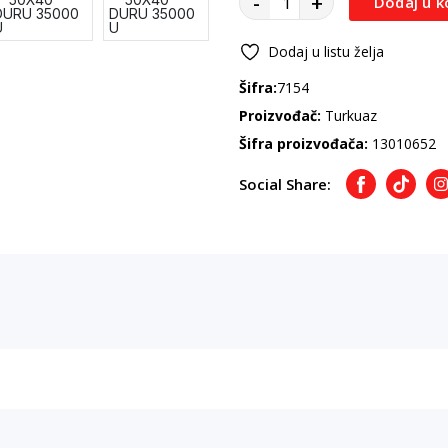
-
+
Dodaj u k
Dodaj u listu želja
Šifra:
7154
Proizvođač:
Turkuaz
Šifra proizvođača:
13010652
Social Share:
Facebook
TikTok
I