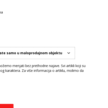
na
mate samo u maloprodajnom objektu
žemo menjati bez prethodne najave. Svi artikli koji su
nog karaktera. Za više informacija o artiklu, molimo da