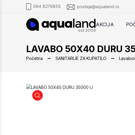
064 8279855
prodaja@aqualand.rs
AKCIJA
PO
LAVABO 50X40 DURU 3
Početna
SANITARIJE ZA KUPATILO
Lavaboi
LAVABO 50X40 DURU 35000 U