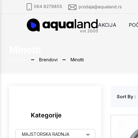
064 8279855
prodaja@aqualand.rs
AKCIJA
PO
Minotti
Početna
Brendovi
Minotti
Sort By :
Kategorije
MAJSTORSKA RADNJA