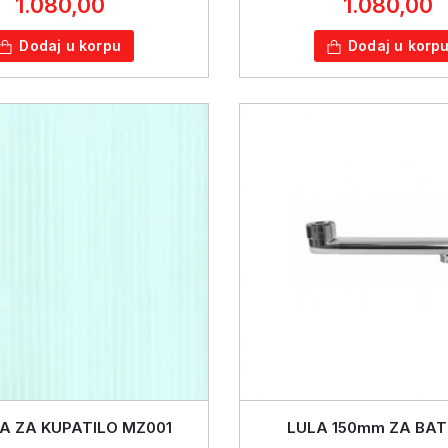
1.080,00
1.080,00
Dodaj u korpu
Dodaj u korp
A ZA KUPATILO MZ001
LULA 150mm ZA BAT