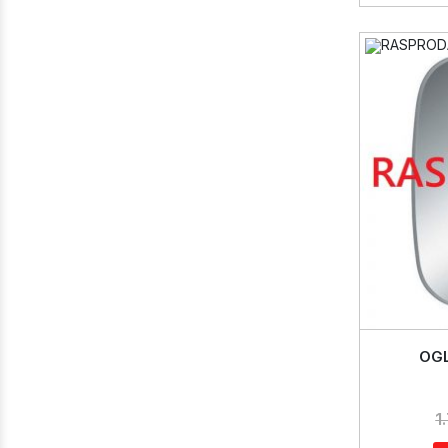
OGL
1