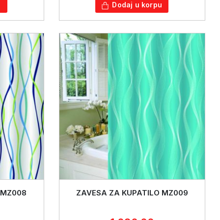
u
Dodaj u korpu
 MZ008
ZAVESA ZA KUPATILO MZ009