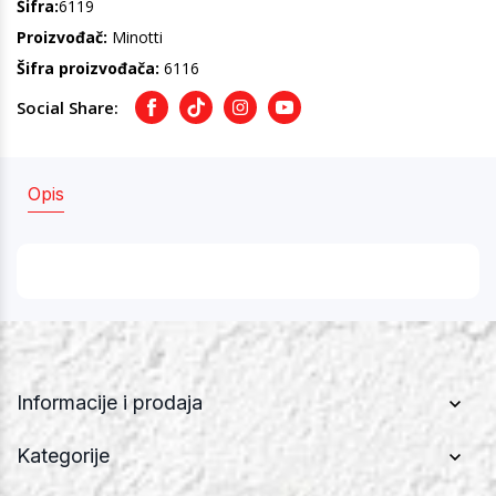
Šifra:
6119
Proizvođač:
Minotti
Šifra proizvođača:
6116
Social Share:
Facebook
TikTok
Instagram
Youtube
Opis
Informacije i prodaja
Kategorije