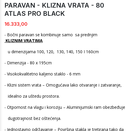
PARAVAN - KLIZNA VRATA - 80
ATLAS PRO BLACK
16.333,00
- Bočni paravan se kombinuje samo sa prednjim
KLIZNIM VRATIMA
u dimenzijama 100, 120, 130, 140, 150 I 160cm
- Dimenzija - 80 x 195cm
- Visokokvalitetno kaljeno staklo - 6 mm
- Klizni sistem vrata – Omogućava lako otvaranje i zatvaranje,
idealno za uštedu prostora.
- Otpornost na vlagu i koroziju – Aluminijumski ram obezbeđuje
dugotrajnost bez oštećenja.
- Jednostavno održavanje – Površina stakla je tretirana tako da