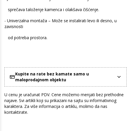
sprečava taloženje kamenca i olakšava čišćenje.
- Univerzalna montaža – Može se instalirati levo ili desno, u
zavisnosti
od potreba prostora.
Kupite na rate bez kamate samo u
maloprodajnom objektu
U cenu je uračunat PDV. Cene možemo menjati bez prethodne
najave. Svi artikli koji su prikazani na sajtu su informativnog
karaktera. Za više informacija o artiklu, molimo da nas
kontaktirate.