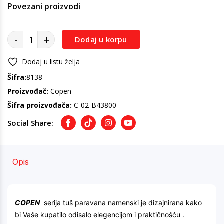
Povezani proizvodi
-
+
Dodaj u korpu
Dodaj u listu želja
Šifra:
8138
Proizvođač:
Copen
Šifra proizvođača:
C-02-B43800
Social Share:
Facebook
TikTok
Instagram
Youtube
Opis
COPEN
serija tuš paravana namenski je dizajnirana kako
bi Vaše kupatilo odisalo elegencijom i praktičnošću .