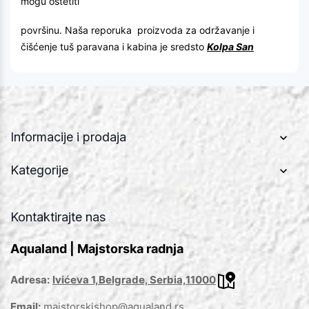
mogu oštetiti
površinu. Naša reporuka proizvoda za održavanje i
čišćenje tuš paravana i kabina je sredsto
Kolpa San
Informacije i prodaja
Kategorije
Kontaktirajte nas
Aqualand | Majstorska radnja
Adresa:
Ivićeva 1,Belgrade, Serbia,11000
Email:
majstorskishop@aqualand.rs