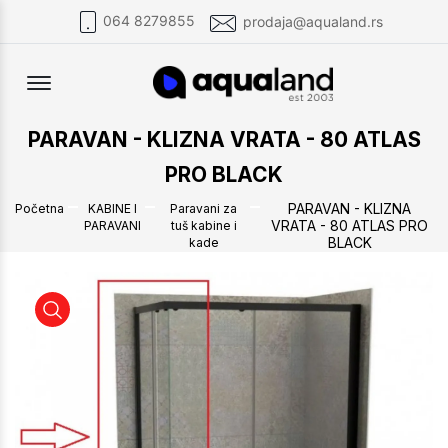
064 8279855
prodaja@aqualand.rs
Offcanvas Menu Open
PARAVAN - KLIZNA VRATA - 80 ATLAS
PRO BLACK
PARAVAN - KLIZNA
Početna
KABINE I
Paravani za
VRATA - 80 ATLAS PRO
PARAVANI
tuš kabine i
BLACK
kade
PARAVAN - KLIZNA VRATA - 80 ATLAS PRO BLACK