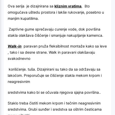
Ova serija je dizajnirana sa
kliznim vratima
, što
omogućava uštedu prostora i lakše rukovanje, posebno u
manjim kupatilima.
Zaptivne gume sprečavaju curenje vode, dok površina
stakla olakšava čišćenje i smanjuje nakupljanje kamenca.
Walk-in
paravan pruža fleksibilnost montaže kako sa leve
, tako i sa desne strane. Walk in paravani olakšavaju
svakodnevno
korišćenje. tuša. Dizajnirani su tako da sa održavaju sa
lakoćom. Preporučuje se čišćenje stakla mekom krpom i
neagresivnim
sredstvima kako bi se očuvala njegova sjajna površina..
Staklo treba čistiti mekom krpom i tečnim neagresivnim
sredstvima. Grubi sunđer i sredstva sa oštrim česticama