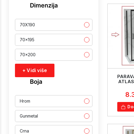
Dimenzija
70X190
70x195
70x200
+ Vidi više
PARAVA
Boja
ATLAS
8.
Hrom
Do
Gunmetal
Crna