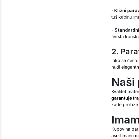
-
Klizni para
tuš kabinu im
-
Standardni 
čvrsta konstru
2. Para
Iako se često
nudi elegantn
Naši 
Kvalitet mater
garantuje tra
kade prolaze r
Imamo
Kupovina para
asortimanu mo