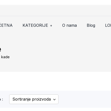
ČETNA
KATEGORIJE
O nama
Blog
LO
+
e
i kade
 :