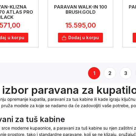
AN-KLIZNA
PARAVAN WALK-IN 100
PA
 70 ATLAS PRO
BRUSH.GOLD
BLACK
.571,00
15.595,00
daj u korpu
Dodaj u korpu
1
2
3
 izbor paravana za kupatil
nju opremanje kupatila, paravani za tus kabine ili kade igraju ključnu
 pruža modele za koje se nadamo da će zadovoljiti vaše potrebe, po pi
vani za tuš kabine
 srce moderne kupaonice, a paravani za tuš kabine su njen zaštitni 
nje prostore, tako i standardne paravane, koji se ne klizaju, pružajuć