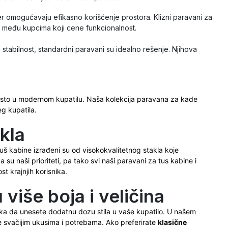
er omogućavaju efikasno korišćenje prostora. Klizni paravani za
om među kupcima koji cene funkcionalnost.
i stabilnost, standardni paravani su idealno rešenje. Njihova
mesto u modernom kupatilu. Naša kolekcija paravana za kade
eg kupatila.
kla
 tuš kabine izrađeni su od visokokvalitetnog stakla koje
a su naši prioriteti, pa tako svi naši paravani za tus kabine i
t krajnjih korisnika.
više boja i veličina
ika da unesete dodatnu dozu stila u vaše kupatilo. U našem
e svačijim ukusima i potrebama. Ako preferirate
klasične