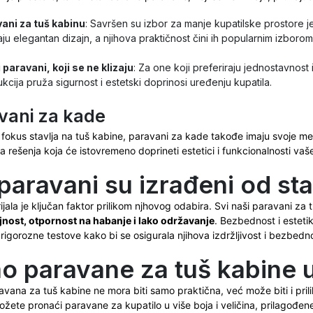
vani za tuš kabinu
: Savršen su izbor za manje kupatilske prostore j
aju elegantan dizajn, a njihova praktičnost čini ih popularnim izbor
paravani, koji se ne klizaju
: Za one koji preferiraju jednostavnost 
kcija pruža sigurnost i estetski doprinosi uređenju kupatila.
vani za kade
 fokus stavlja na tuš kabine, paravani za kade takođe imaju svoje 
a rešenja koja će istovremeno doprineti estetici i funkcionalnosti vaš
paravani su izrađeni od sta
ijala je ključan faktor prilikom njhovog odabira. Svi naši paravani za
jnost, otpornost na habanje i lako održavanje
. Bezbednost i estetik
igorozne testove kako bi se osigurala njihova izdržljivost i bezbednos
 paravane za tuš kabine u 
vana za tuš kabine ne mora biti samo praktična, već može biti i pril
žete pronaći paravane za kupatilo u više boja i veličina, prilagođen