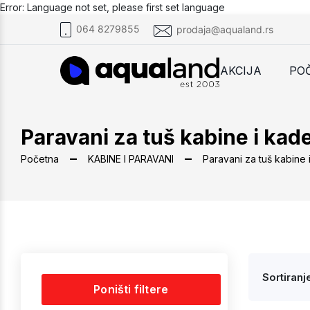
Error: Language not set, please first set language
064 8279855
prodaja@aqualand.rs
AKCIJA
PO
Paravani za tuš kabine i kad
Početna
KABINE I PARAVANI
Paravani za tuš kabine 
Sortiranje
Poništi filtere