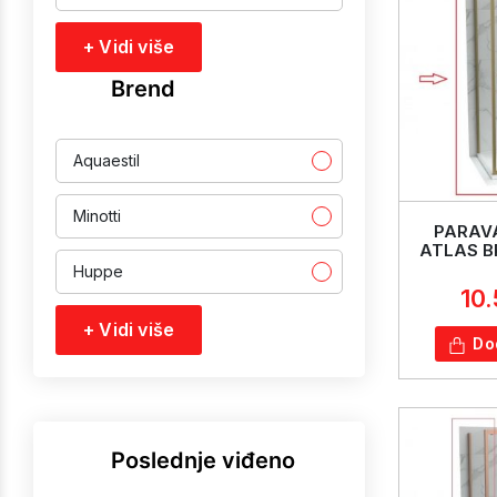
+ Vidi više
Brend
Aquaestil
Minotti
PARAVA
ATLAS B
Huppe
10
+ Vidi više
Do
Poslednje viđeno