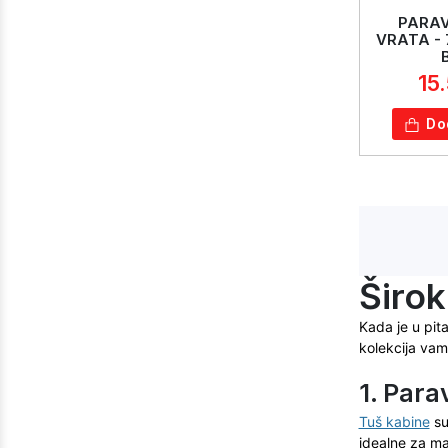
PARAV
VRATA -
15
Do
Širok
Kada je u pita
kolekcija vam
1. Para
Tuš kabine
su
idealne za ma