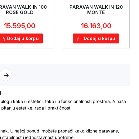
RAVAN WALK-IN 100
PARAVAN WALK IN 120
ROSE GOLD
MONTE
15.595,00
16.163,00
Dodaj u korpu
Dodaj u korpu
o
 ulogu kako u estetici, tako i u funkcionalnosti prostora. A naša
tanju estetike, rada i praktičnosti.
znak. U našoj ponudi možete pronaći kako klizne paravane,
i stabilnost i jednostavnost upotrebe.