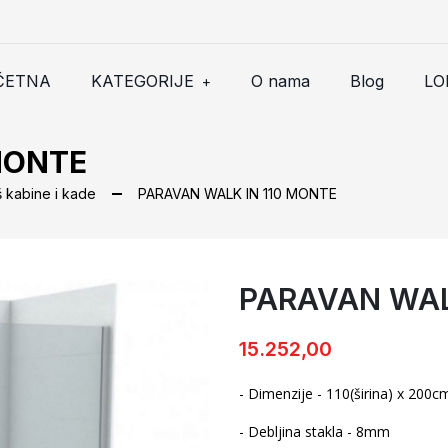
ČETNA
KATEGORIJE
O nama
Blog
LO
+
MONTE
š kabine i kade
PARAVAN WALK IN 110 MONTE
PARAVAN WAL
PARAVAN WALK IN 110 MONT
15.252,00
- Dimenzije - 110(širina) x 200cm
- Debljina stakla - 8mm