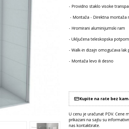
- Providno staklo visoke transpa
- Montaža - Direktna montaža na
- Hromirani aluminijumski ram
- Uključena teleskopska potporn
- Walk-in dizajn omogućava lak p
- Montaža levo ili desno
Kupite na rate bez ka
U cenu je uračunat PDV. Cene mo
prikazani na sajtu su informativ
nas kontaktirate.