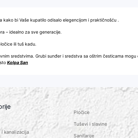
a kako bi Vaše kupatilo odisalo elegencijom i praktičnošću .
ra – idealno za sve generacije.
očice ili tuš kadu.
ivnim sredstvima. Grubi sunđer i sredstva sa oštrim česticama mogu
dsto
Kolpa San
rije
Pločice
Tuševi i slavine
i kanalizacija
Sanitarije