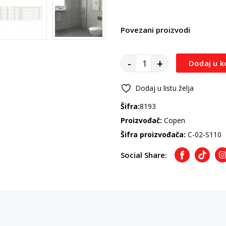
Povezani proizvodi
-
+
Dodaj u k
Dodaj u listu želja
Šifra:
8193
Proizvođač:
Copen
Šifra proizvođača:
C-02-S110
Social Share:
Facebook
TikTok
I