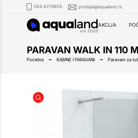
064 8279855
prodaja@aqualand.rs
AKCIJA
PO
PARAVAN WALK IN 110 
Početna
KABINE I PARAVANI
Paravani za tu
PARAVAN WALK IN 110 MONTE