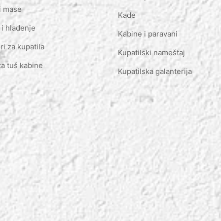
i mase
Kade
 i hlađenje
Kabine i paravani
ri za kupatila
Kupatilski nameštaj
za tuš kabine
Kupatilska galanterija