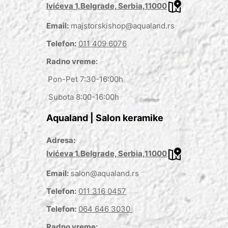
Ivićeva 1,Belgrade, Serbia,11000
Email:
majstorskishop@aqualand.rs
Telefon:
011 409 6076
Radno vreme:
Pon-Pet 7:30-16:00h
Subota 8:00-16:00h
Aqualand | Salon keramike
Adresa:
Ivićeva 1,Belgrade, Serbia,11000
Email:
salon@aqualand.rs
Telefon:
011 316 0457
Telefon:
064 646 3030
Radno vreme: