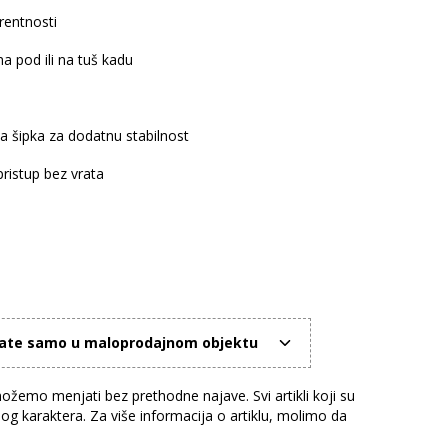
rentnosti
 pod ili na tuš kadu
a šipka za dodatnu stabilnost
ristup bez vrata
mate samo u maloprodajnom objektu
žemo menjati bez prethodne najave. Svi artikli koji su
nog karaktera. Za više informacija o artiklu, molimo da