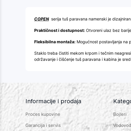
COPEN
serija tuš paravana namenski je dizajniran
Praktičnost i dostupnost:
Otvoreni ulaz bez barije
Fleksibilna montaža:
Mogućnost postavljanja na pl
Staklo treba čistiti mekom krpom i tečnim neagres
održavanje i čišćenje tuš paravana i kabina je sre
Informacije i prodaja
Katego
Proces kupovine
Bojleri
Garancija i servis
Vodovod 