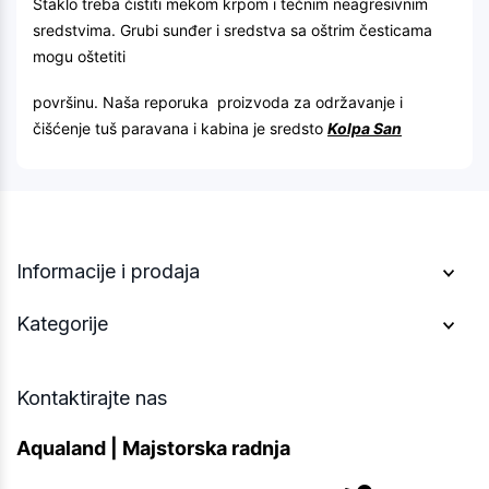
Staklo treba čistiti mekom krpom i tečnim neagresivnim
sredstvima. Grubi sunđer i sredstva sa oštrim česticama
mogu oštetiti
površinu. Naša reporuka proizvoda za održavanje i
čišćenje tuš paravana i kabina je sredsto
Kolpa San
Informacije i prodaja
Kategorije
Kontaktirajte nas
Aqualand | Majstorska radnja