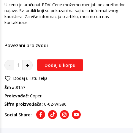
U cenu je uračunat PDV. Cene možemo menjati bez prethodne
najave. Svi artikli koji su prikazani na sajtu su informativnog
karaktera. Za više informacija o artiklu, molimo da nas
kontaktirate.
Povezani proizvodi
-
+
Dodaj u korpu
Dodaj u listu želja
Šifra:
8157
Proizvođač:
Copen
Šifra proizvođača:
C-02-WIS80
Social Share:
Facebook
TikTok
Instagram
Youtube