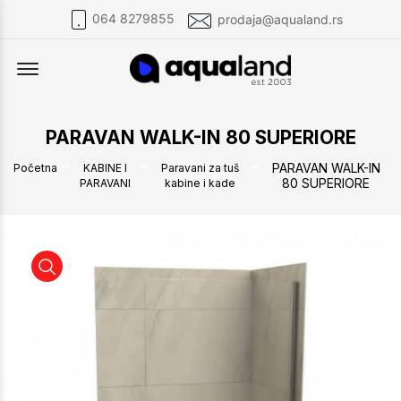
064 8279855
prodaja@aqualand.rs
Offcanvas Menu Open
PARAVAN WALK-IN 80 SUPERIORE
PARAVAN WALK-IN
Početna
KABINE I
Paravani za tuš
80 SUPERIORE
PARAVANI
kabine i kade
PARAVAN WALK-IN 80 SUPERIORE