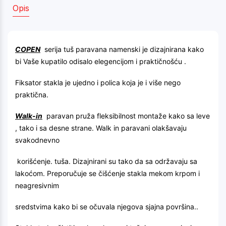
Opis
COPEN
serija tuš paravana namenski je dizajnirana kako
bi Vaše kupatilo odisalo elegencijom i praktičnošću .
Fiksator stakla je ujedno i polica koja je i više nego
praktična.
Walk-in
paravan pruža fleksibilnost montaže kako sa leve
, tako i sa desne strane. Walk in paravani olakšavaju
svakodnevno
korišćenje. tuša. Dizajnirani su tako da sa održavaju sa
lakoćom. Preporučuje se čišćenje stakla mekom krpom i
neagresivnim
sredstvima kako bi se očuvala njegova sjajna površina..