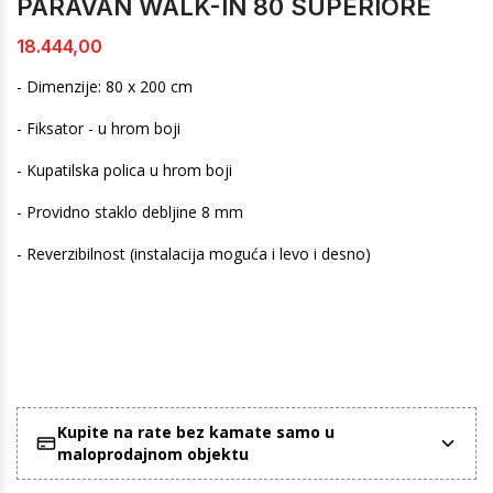
PARAVAN WALK-IN 80 SUPERIORE
18.444,00
- Dimenzije: 80 x 200 cm
- Fiksator - u hrom boji
- Kupatilska polica u hrom boji
- Providno staklo debljine 8 mm
- Reverzibilnost (instalacija moguća i levo i desno)
Kupite na rate bez kamate samo u
maloprodajnom objektu