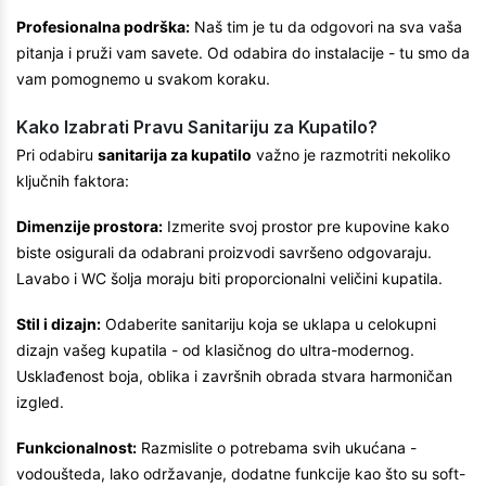
Profesionalna podrška:
Naš tim je tu da odgovori na sva vaša
pitanja i pruži vam savete. Od odabira do instalacije - tu smo da
vam pomognemo u svakom koraku.
Kako Izabrati Pravu Sanitariju za Kupatilo?
Pri odabiru
sanitarija za kupatilo
važno je razmotriti nekoliko
ključnih faktora:
Dimenzije prostora:
Izmerite svoj prostor pre kupovine kako
biste osigurali da odabrani proizvodi savršeno odgovaraju.
Lavabo i WC šolja moraju biti proporcionalni veličini kupatila.
Stil i dizajn:
Odaberite sanitariju koja se uklapa u celokupni
dizajn vašeg kupatila - od klasičnog do ultra-modernog.
Usklađenost boja, oblika i završnih obrada stvara harmoničan
izgled.
Funkcionalnost:
Razmislite o potrebama svih ukućana -
vodoušteda, lako održavanje, dodatne funkcije kao što su soft-