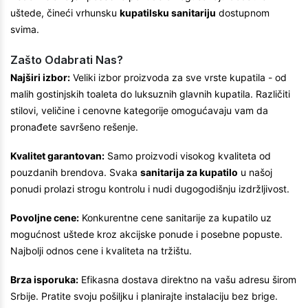
uštede, čineći vrhunsku
kupatilsku sanitariju
dostupnom
svima.
Zašto Odabrati Nas?
Najširi izbor:
Veliki izbor proizvoda za sve vrste kupatila - od
malih gostinjskih toaleta do luksuznih glavnih kupatila. Različiti
stilovi, veličine i cenovne kategorije omogućavaju vam da
pronađete savršeno rešenje.
Kvalitet garantovan:
Samo proizvodi visokog kvaliteta od
pouzdanih brendova. Svaka
sanitarija za kupatilo
u našoj
ponudi prolazi strogu kontrolu i nudi dugogodišnju izdržljivost.
Povoljne cene:
Konkurentne cene sanitarije za kupatilo uz
mogućnost uštede kroz akcijske ponude i posebne popuste.
Najbolji odnos cene i kvaliteta na tržištu.
Brza isporuka:
Efikasna dostava direktno na vašu adresu širom
Srbije. Pratite svoju pošiljku i planirajte instalaciju bez brige.