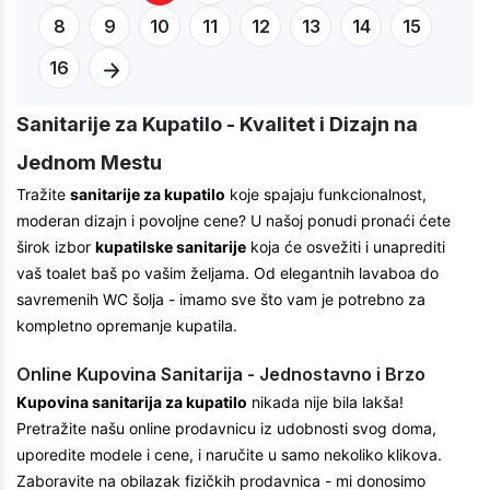
8
9
10
11
12
13
14
15
16
Sanitarije za Kupatilo - Kvalitet i Dizajn na
Jednom Mestu
Tražite
sanitarije za kupatilo
koje spajaju funkcionalnost,
moderan dizajn i povoljne cene? U našoj ponudi pronaći ćete
širok izbor
kupatilske sanitarije
koja će osvežiti i unaprediti
vaš toalet baš po vašim željama. Od elegantnih lavaboa do
savremenih WC šolja - imamo sve što vam je potrebno za
kompletno opremanje kupatila.
Online Kupovina Sanitarija - Jednostavno i Brzo
Kupovina sanitarija za kupatilo
nikada nije bila lakša!
Pretražite našu online prodavnicu iz udobnosti svog doma,
uporedite modele i cene, i naručite u samo nekoliko klikova.
Zaboravite na obilazak fizičkih prodavnica - mi donosimo