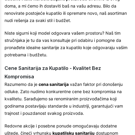
doma, a mi ćemo ih dostaviti baš na vašu adresu. Bilo da
renovirate postojeće kupatilo ili opremате novo, naš asortiman
nudi rešenja za svaki stil i budžet.
Niste sigurni koji model odgovara vašem prostoru? Naš tim
stručnjaka je tu da vas konsultuje pri odabiru i pomogne da
pronađete idealne sanitarije za kupatilo koje odgovaraju vašim
potrebama i budžetu.
Cene Sanitarija za Kupatilo - Kvalitet Bez
Kompromisa
Razumemo da je
cena sanitarija
važan faktor pri donošenju
odluke. Zato nudimo konkurentne cene bez kompromisa na
kvalitetu. Sarađujemo sa renomiranim proizvođačima koji
godinama postavljaju standarde u industriji, garantujući vam
trajnost i pouzdanost svakog proizvoda.
Redovne akcije i posebne ponude omogućavaju dodatne
uštede, čineći vrhunsku
kupatilsku sanitariju
dostupnom