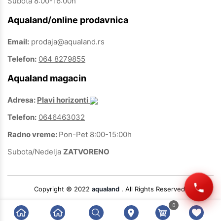
Subota 8:00-16:00h
Aqualand/online prodavnica
Email:
prodaja@aqualand.rs
Telefon:
064 8279855
Aqualand magacin
Adresa:
Plavi horizonti
Telefon:
0646463032
Radno vreme:
Pon-Pet 8:00-15:00h
Subota/Nedelja
ZATVORENO
Copyright © 2022
aqualand
. All Rights Reserved.
0