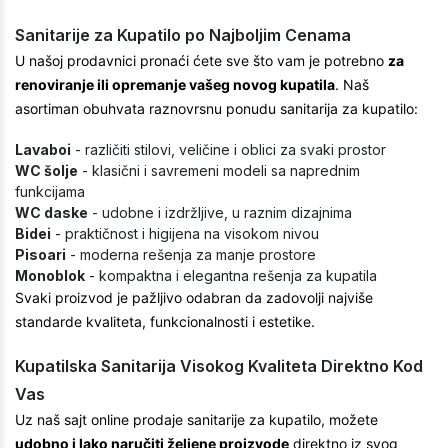
Sanitarije za Kupatilo po Najboljim Cenama
U našoj prodavnici pronaći ćete sve što vam je potrebno
za
renoviranje ili opremanje vašeg novog kupatila
. Naš
asortiman obuhvata raznovrsnu ponudu sanitarija za kupatilo:
Lavaboi
- različiti stilovi, veličine i oblici za svaki prostor
WC šolje
- klasični i savremeni modeli sa naprednim
funkcijama
WC daske
- udobne i izdržljive, u raznim dizajnima
Bidei
- praktičnost i higijena na visokom nivou
Pisoari
- moderna rešenja za manje prostore
Monoblok
- kompaktna i elegantna rešenja za kupatila
Svaki proizvod je pažljivo odabran da zadovolji najviše
standarde kvaliteta, funkcionalnosti i estetike.
Kupatilska Sanitarija Visokog Kvaliteta Direktno Kod
Vas
Uz naš sajt online prodaje sanitarije za kupatilo, možete
udobno i lako naručiti željene proizvode
direktno iz svog