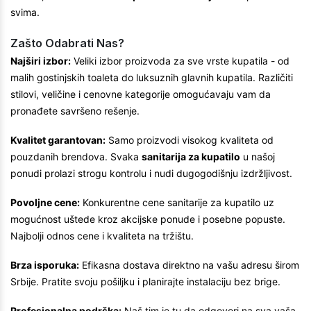
svima.
Zašto Odabrati Nas?
Najširi izbor:
Veliki izbor proizvoda za sve vrste kupatila - od
malih gostinjskih toaleta do luksuznih glavnih kupatila. Različiti
stilovi, veličine i cenovne kategorije omogućavaju vam da
pronađete savršeno rešenje.
Kvalitet garantovan:
Samo proizvodi visokog kvaliteta od
pouzdanih brendova. Svaka
sanitarija za kupatilo
u našoj
ponudi prolazi strogu kontrolu i nudi dugogodišnju izdržljivost.
Povoljne cene:
Konkurentne cene sanitarije za kupatilo uz
mogućnost uštede kroz akcijske ponude i posebne popuste.
Najbolji odnos cene i kvaliteta na tržištu.
Brza isporuka:
Efikasna dostava direktno na vašu adresu širom
Srbije. Pratite svoju pošiljku i planirajte instalaciju bez brige.
Profesionalna podrška:
Naš tim je tu da odgovori na sva vaša