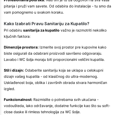
pitanja i pruži vam savete. Od odabira do instalacije - tu smo da
vam pomognemo u svakom koraku.
Kako Izabrati Pravu Sanitariju za Kupatilo?
Pri odabiru
sanitarija za kupatilo
važno je razmotriti nekoliko
ključnih faktora:
Dimenzije prostora:
Izmerite svoj prostor pre kupovine kako
biste osigurali da odabrani proizvodi savršeno odgovaraju.
Lavabo i WC šolja moraju biti proporcionalni veličini kupatila.
Stil i dizajn:
Odaberite sanitariju koja se uklapa u celokupni
dizajn vašeg kupatila - od klasičnog do ultra-modernog.
Usklađenost boja, oblika i završnih obrada stvara harmoničan
izgled.
Funkcionalnost:
Razmislite o potrebama svih ukućana -
vodoušteda, lako održavanje, dodatne funkcije kao što su soft-
close daske ili rimless tehnologija za WC šolje.