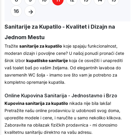
16
Sanitarije za Kupatilo - Kvalitet i Dizajn na
Jednom Mestu
Tražite
sanitarije za kupatilo
koje spajaju funkcionalnost,
moderan dizajn i povoljne cene? U našoj ponudi pronaći ćete
širok izbor
kupatilske sanitarije
koja će osvežiti i unaprediti
vaš toalet baš po vašim željama. Od elegantnih lavaboa do
savremenih WC šolja - imamo sve što vam je potrebno za
kompletno opremanje kupatila.
Online Kupovina Sanitarija - Jednostavno i Brzo
Kupovina sanitarija za kupatilo
nikada nije bila lakša!
Pretražite našu online prodavnicu iz udobnosti svog doma,
uporedite modele i cene, i naručite u samo nekoliko klikova.
Zaboravite na obilazak fizičkih prodavnica - mi donosimo
kvalitetnu sanitariju direktno na vašu adresu.