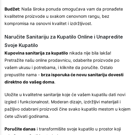
Budžet:
Naša široka ponuda omogućava vam da pronađete
kvalitetne proizvode u svakom cenovnom rangu, bez
kompromisa na osnovni kvalitet i izdržljivost.
Naručite Sanitariju za Kupatilo Online i Unapredite
Svoje Kupatilo
Kupovina sanitarija za kupatilo
nikada nije bila lakša!
Pretražite našu online prodavnicu, odaberite proizvode po
vašem ukusu i potrebama, i kliknite da poručite. Ostalo
prepustite nama -
brza isporuka će novu sanitariju dovesti
direktno do vašeg doma
.
Uložite u kvalitetne sanitarije koje će vašem kupatilu dati novi
izgled i funkcionalnost. Moderan dizajn, izdržljivi materijali i
pažljivo odabrani proizvodi čine svako kupatilo mestom u kojem
ćete uživati godinama.
Poručite danas
i transformišite svoje kupatilo u prostor koji