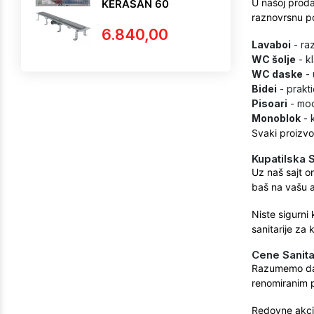
U našoj proda
KERASAN 60
raznovrsnu po
6.840,00
Lavaboi
- raz
WC šolje
- k
WC daske
- 
Bidei
- prakti
Pisoari
- mod
Monoblok
- 
Svaki proizvod
Kupatilska 
Uz naš sajt o
baš na vašu a
Niste sigurni
sanitarije za
Cene Sanita
Razumemo da
renomiranim p
Redovne akci