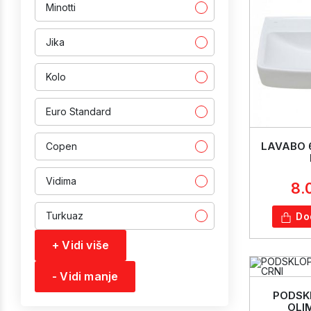
Minotti
Jika
Kolo
Euro Standard
LAVABO 
Copen
Vidima
8.
Turkuaz
Do
+ Vidi više
- Vidi manje
PODSK
OLI