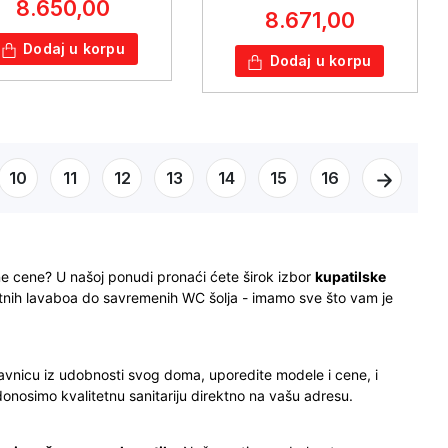
8.650,00
8.671,00
Dodaj u korpu
Dodaj u korpu
10
11
12
13
14
15
16
ne cene? U našoj ponudi pronaći ćete širok izbor
kupatilske
ntnih lavaboa do savremenih WC šolja - imamo sve što vam je
davnicu iz udobnosti svog doma, uporedite modele i cene, i
donosimo kvalitetnu sanitariju direktno na vašu adresu.