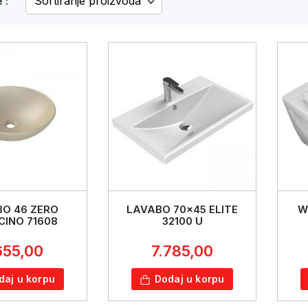
 :
O 46 ZERO
LAVABO 70x45 ELITE
W
CINO 71608
32100 U
655,00
7.785,00
daj u korpu
Dodaj u korpu