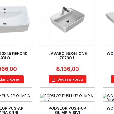
60X45 REKORD
LAVABO 55X45 ONE
WC
KOLO
76700 U
066,00
8.136,00
daj u korpu
Dodaj u korpu
LOP PUS-AP
PODSLOP PUSH-UP
WC
MPIA CRNI
OLIMPIA SIVI