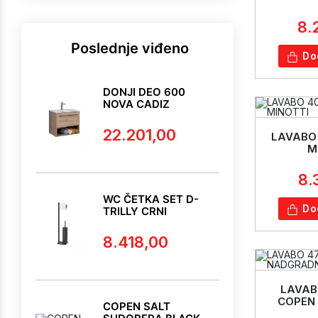
8.
Poslednje viđeno
Do
DONJI DEO 600
NOVA CADIZ
22.201,00
LAVABO 
M
8.
WC ČETKA SET D-
Do
TRILLY CRNI
8.418,00
LAVAB
COPEN
COPEN SALT