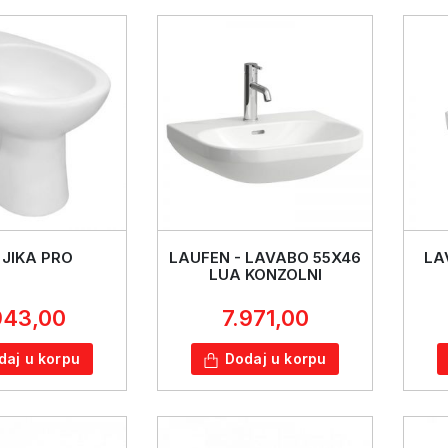
 JIKA PRO
LAUFEN - LAVABO 55X46
LA
LUA KONZOLNI
943,00
7.971,00
daj u korpu
Dodaj u korpu