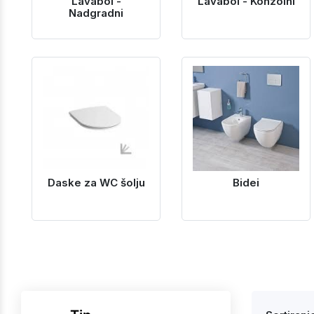
Lavaboi -
Lavaboi - Konzolni
Nadgradni
Daske za WC šolju
Bidei