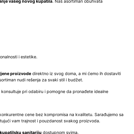
manje vašeg novog kupatila
. Naš asortiman obuhvata
nalnosti i estetike.
eljene proizvode
direktno iz svog doma, a mi ćemo ih dostaviti
ortiman nudi rešenja za svaki stil i budžet.
s konsultuje pri odabiru i pomogne da pronađete idealne
 konkurentne cene bez kompromisa na kvalitetu. Sarađujemo sa
ntujući vam trajnost i pouzdanost svakog proizvoda.
kupatilsku sanitariju
dostupnom svima.