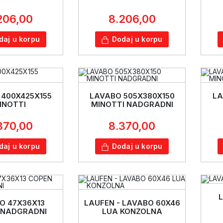
206,00
8.206,00
daj u korpu
Dodaj u korpu
400X425X155
LAVABO 505X380X150
LA
INOTTI
MINOTTI NADGRADNI
370,00
8.370,00
daj u korpu
Dodaj u korpu
O 47X36X13
LAUFEN - LAVABO 60X46
 NADGRADNI
LUA KONZOLNA