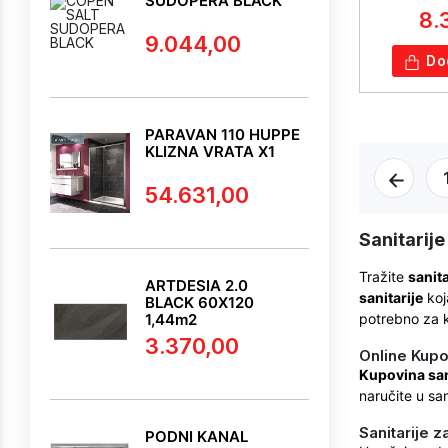
SUDOPERA BLACK
8.
9.044,00
Do
PARAVAN 110 HUPPE
KLIZNA VRATA X1
54.631,00
Sanitarije
Tražite
sanita
ARTDESIA 2.0
sanitarije
koj
BLACK 60X120
1,44m2
potrebno za 
3.370,00
Online Kupo
Kupovina sani
naručite u sa
Sanitarije 
PODNI KANAL