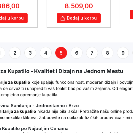
386,00
8.509,00
daj u korpu
Dodaj u korpu
1
2
3
4
5
6
7
8
9
 za Kupatilo - Kvalitet i Dizajn na Jednom Mestu
rije za kupatilo
koje spajaju funkcionalnost, moderan dizajn i povolj
a će osvežiti i unaprediti vaš toalet baš po vašim željama. Od elega
kompletno opremanje kupatila.
vina Sanitarija - Jednostavno i Brzo
tarija za kupatilo
nikada nije bila lakša! Pretražite našu online pro
mo nekoliko klikova. Zaboravite na obilazak fizičkih prodavnica - mi 
za Kupatilo po Najboljim Cenama