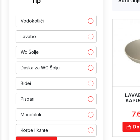
Tip
Sortiranje
Vodokotlići
Lavabo
Wc Šolje
Daska za WC Šolju
Bidei
LAVAB
Pisoari
KAPU
7.
Monoblok
Do
Korpe i kante