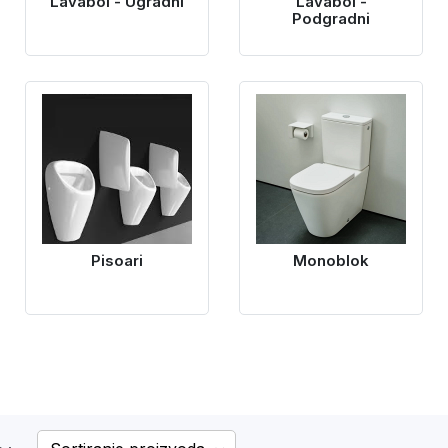
Lavaboi - Ugradni
Lavaboi -
Podgradni
Pisoari
Monoblok