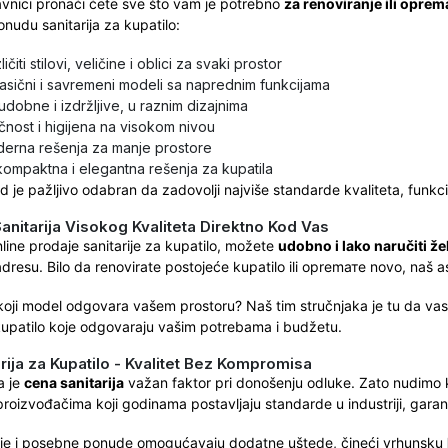
vnici pronaći ćete sve što vam je potrebno
za renoviranje ili opre
nudu sanitarija za kupatilo:
ličiti stilovi, veličine i oblici za svaki prostor
lasični i savremeni modeli sa naprednim funkcijama
udobne i izdržljive, u raznim dizajnima
čnost i higijena na visokom nivou
erna rešenja za manje prostore
kompaktna i elegantna rešenja za kupatila
 je pažljivo odabran da zadovolji najviše standarde kvaliteta, funkcio
Sanitarija Visokog Kvaliteta Direktno Kod Vas
nline prodaje sanitarije za kupatilo, možete
udobno i lako naručiti ž
dresu. Bilo da renovirate postojeće kupatilo ili opremате novo, naš as
 koji model odgovara vašem prostoru? Naš tim stručnjaka je tu da va
 kupatilo koje odgovaraju vašim potrebama i budžetu.
rija za Kupatilo - Kvalitet Bez Kompromisa
 je
cena sanitarija
važan faktor pri donošenju odluke. Zato nudimo
roizvođačima koji godinama postavljaju standarde u industriji, gara
je i posebne ponude omogućavaju dodatne uštede, čineći vrhunsku